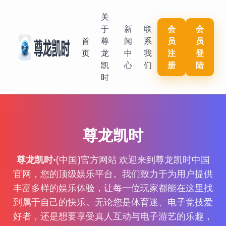
关
于
新
联
会
会
首
尊
闻
系
员
员
页
龙
中
我
注
登
凯
心
们
册
陆
时
尊龙凯时
尊龙凯时
·(中国)官方网站 欢迎来到尊龙凯时中国
官网，您的顶级娱乐平台。我们致力于为用户提供
丰富多样的娱乐体验，让每一位玩家都能在这里找
到属于自己的快乐。无论您是体育迷、电子竞技爱
好者，还是想要享受真人互动与电子游艺的乐趣，