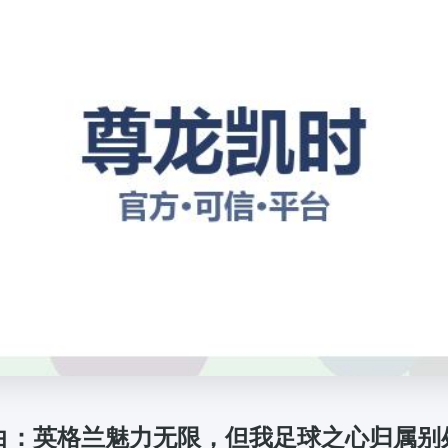
白：英格兰魅力无限，但我足球之心归属别