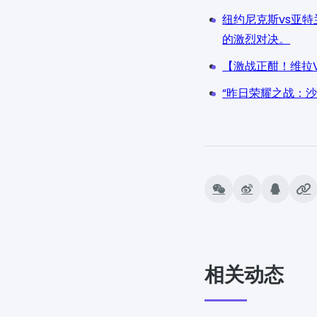
纽约尼克斯vs亚
的激烈对决。
【激战正酣！维拉V
“昨日荣耀之战：
相关动态