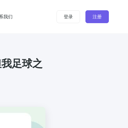
系我们
登录
注册
但我足球之