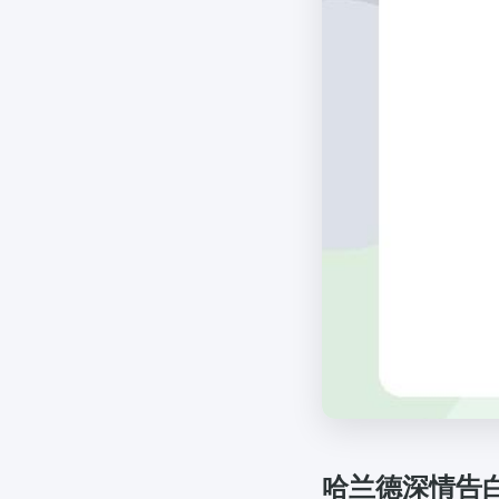
哈兰德深情告