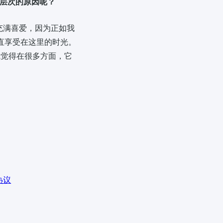
层次的原因呢？
充满喜爱，因为正如我
直享受在这里的时光。
我觉得在很多方面，它
热议