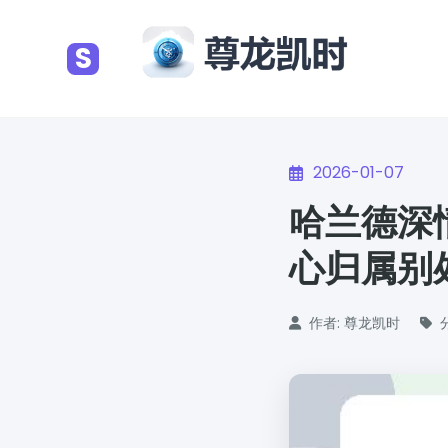
S
2026-01-07
哈兰德深
心归属别
作者: 尊龙凯时