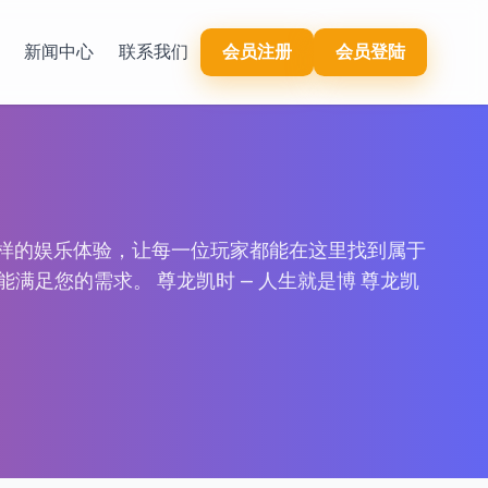
时
新闻中心
联系我们
会员注册
会员登陆
多样的娱乐体验，让每一位玩家都能在这里找到属于
足您的需求。 尊龙凯时 — 人生就是博 尊龙凯