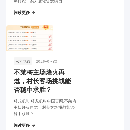
爆讨论，实力变化备受瞩目
阅读更多
2026-01-30
公司动态
不莱梅主场烽火再
燃，村长客场挑战能
否稳中求胜？
尊龙凯时,尊龙凯时中国官网,不莱梅
主场烽火再燃，村长客场挑战能否
稳中求胜？
阅读更多