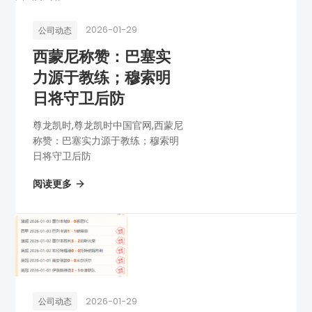
2026-01-29
公司动态
西蒙尼称赞：巴塞实
力源于教练；穆索明
日将守卫后防
尊龙凯时,尊龙凯时中国官网,西蒙尼
称赞：巴塞实力源于教练；穆索明
日将守卫后防
阅读更多
2026-01-29
公司动态