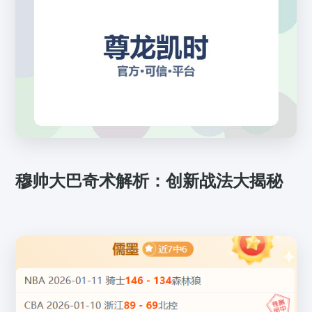
穆帅大巴奇术解析：创新战法大揭秘