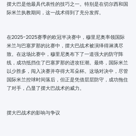
摆大巴是他最具代表性的技巧之一。特别是在切尔西和国
际米兰执教期间，这一战术得到了充分发挥。
在2025-2025赛季的欧冠半决赛中，穆里尼奥率领国际
米兰与巴塞罗那的比赛中，摆大巴战术被演绎得淋漓尽
致。在这场比赛中，穆里尼奥布下了一道强大的防守阵
线，成功抵挡住了巴塞罗那的进攻狂潮。最终，国际米兰
以少胜多，闯入决赛并夺得大耳朵杯。这场对决中，尽管
国际米兰控球时间落后，但正是凭借层层防守，成功拖住
了对手，凸显了摆大巴战术的威力。
摆大巴战术的影响与争议