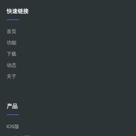
快速链接
首页
功能
下载
动态
关于
产品
iOS版