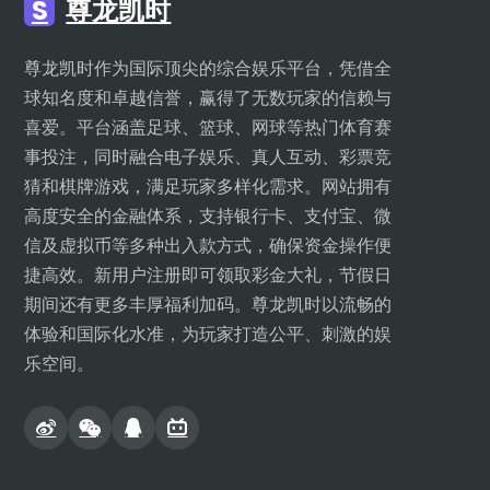
S
尊龙凯时
尊龙凯时作为国际顶尖的综合娱乐平台，凭借全
球知名度和卓越信誉，赢得了无数玩家的信赖与
喜爱。平台涵盖足球、篮球、网球等热门体育赛
事投注，同时融合电子娱乐、真人互动、彩票竞
猜和棋牌游戏，满足玩家多样化需求。网站拥有
高度安全的金融体系，支持银行卡、支付宝、微
信及虚拟币等多种出入款方式，确保资金操作便
捷高效。新用户注册即可领取彩金大礼，节假日
期间还有更多丰厚福利加码。尊龙凯时以流畅的
体验和国际化水准，为玩家打造公平、刺激的娱
乐空间。