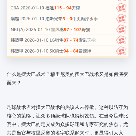
什么是摆大巴战术？穆里尼奥的摆大巴战术又是如何演变
而来？
足球战术界对摆大巴战术的热议从未停歇。这种以防守为
核心的策略，让众多顶级球队也纷纷效仿。在当今足球比
赛中，摆大巴的定义成为众多球迷和专家研究的焦点，尤
其是当它与穆里尼奥的名字联系起来时，更显得引人入