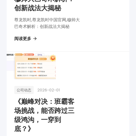
创新战法大揭秘
尊龙凯时,尊龙凯时中国官网,穆帅大
巴奇术解析：创新战法大揭秘
阅读更多
2026-02-01
公司动态
《巅峰对决：班霸客
场挑战，能否跨过三
级鸿沟，一穿到
底？》