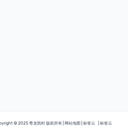
pyright © 2025
尊龙凯时
版权所有 |
网站地图
|
标签云
|
标签云