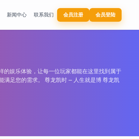
时
新闻中心
联系我们
会员注册
会员登陆
多样的娱乐体验，让每一位玩家都能在这里找到属于
足您的需求。 尊龙凯时 — 人生就是博 尊龙凯