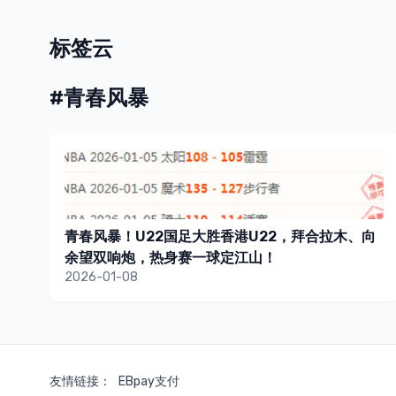
标签云
#青春风暴
青春风暴！U22国足大胜香港U22，拜合拉木、向
余望双响炮，热身赛一球定江山！
2026-01-08
友情链接：
EBpay支付