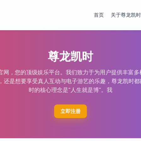
首页
关于尊龙凯
尊龙凯时
中国官网，您的顶级娱乐平台。我们致力于为用户提供丰富
还是想要享受真人互动与电子游艺的乐趣，尊龙凯时都能满
时的核心理念是“人生就是博”。我
立即注册