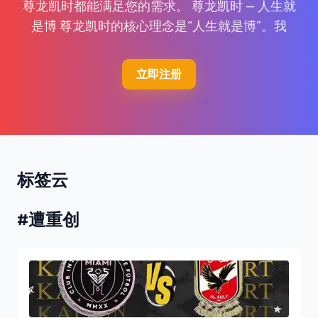
尊龙凯时都能满足您的需求。 尊龙凯时 — 人生就
是博 尊龙凯时的核心理念是“人生就是博”。我
立即注册
标签云
#遭重创