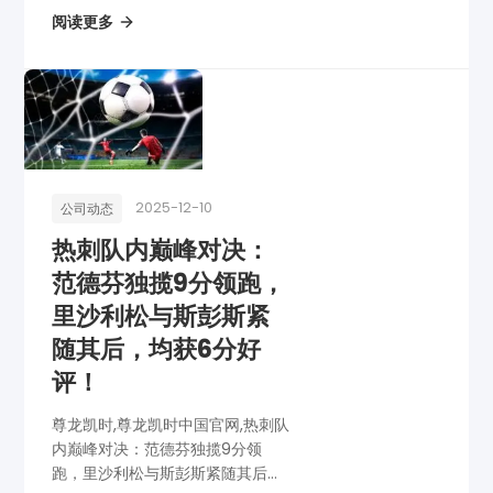
阅读更多
2025-12-10
公司动态
热刺队内巅峰对决：
范德芬独揽9分领跑，
里沙利松与斯彭斯紧
随其后，均获6分好
评！
尊龙凯时,尊龙凯时中国官网,热刺队
内巅峰对决：范德芬独揽9分领
跑，里沙利松与斯彭斯紧随其后，