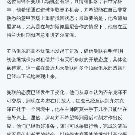
这位前锋在曼联出场机会有限，且情绪低落；在世界杯
年，他希望通过进球争取更多机会，并希望能在自己非常
熟悉的意甲赛场上重新找回状态；最重要的是，他希望加
盟罗马，尤其是在与加斯佩里尼合作的情况下，他曾在亚
特兰大时期就有意引进齐尔克泽。
罗马俱乐部毫不犹豫地发起了进攻，确信曼联在明年1月
初会继续保持对租借并带有买断条款的开放态度，具体金
额待定。这一点在最近几天曼联向多个顶级俱乐部透露时
已经非正式地表现出来。
曼联的态度已经发生了变化，他们从原本认为齐尔克泽不
可交易，到现在考虑在1月放人，红魔已经意识到齐尔克
泽正处于一个困境中，他在主帅阿莫林手下几乎只能坐在
替补席上。显然，罗马并不希望等到最后时刻才作出反
应，他们已经做好准备，随时可以采取行动，完成这笔虽
然不易但却必要的转会，以确保本赛季能够继续以高水平