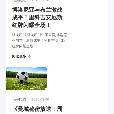
2025-12-10
公司动态
博洛尼亚与布兰激战
成平！里科吉安尼斯
红牌闪耀全场！
尊龙凯时,尊龙凯时中国官网,博洛尼
亚与布兰激战成平！里科吉安尼斯
红牌闪耀全场！
阅读更多
2025-12-10
公司动态
《曼城秘密放送：周