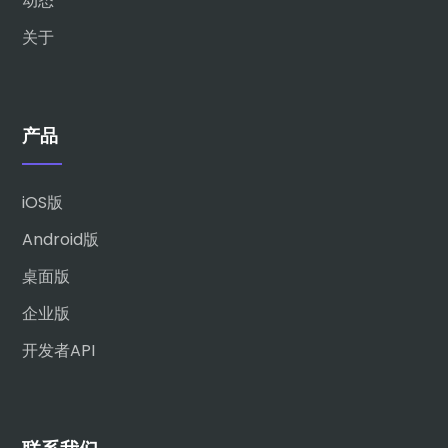
动态
关于
产品
iOS版
Android版
桌面版
企业版
开发者API