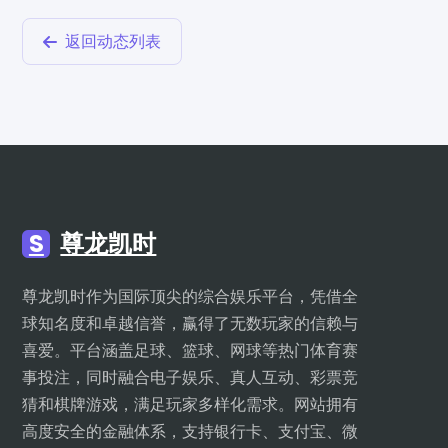
返回动态列表
S
尊龙凯时
尊龙凯时作为国际顶尖的综合娱乐平台，凭借全
球知名度和卓越信誉，赢得了无数玩家的信赖与
喜爱。平台涵盖足球、篮球、网球等热门体育赛
事投注，同时融合电子娱乐、真人互动、彩票竞
猜和棋牌游戏，满足玩家多样化需求。网站拥有
高度安全的金融体系，支持银行卡、支付宝、微