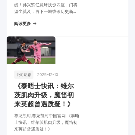
线！孙兴慜任意球技惊四座，门将
望尘莫及，再下一城或破历史新纪
录！
阅读更多
2025-12-10
公司动态
《泰晤士快讯：维尔
茨肌肉升级，魔笛初
来英超曾遇质疑！》
尊龙凯时,尊龙凯时中国官网,《泰晤
士快讯：维尔茨肌肉升级，魔笛初
来英超曾遇质疑！》