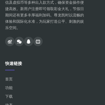
信及虚拟币等多种出入款方式，确保资金操作便
捷高效。新用户注册即可领取彩金大礼，节假日
期间还有更多丰厚福利加码。尊龙凯时以流畅的
体验和国际化水准，为玩家打造公平、刺激的娱
乐空间。
快速链接
首页
功能
下载