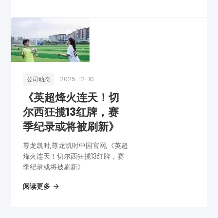
2025-12-10
公司动态
《英超烽火连天！切
尔西狂揽13红牌，赛
季纪录或将被刷新》
尊龙凯时,尊龙凯时中国官网,《英超
烽火连天！切尔西狂揽13红牌，赛
季纪录或将被刷新》
阅读更多