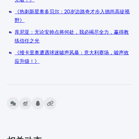
《热刺新星奥多贝尔：20岁边路奇才步入德尚高徒视
野》
库尼亚：无论安帅点将何处，我必竭尽全力，赢得教
练信任之光
《维卡里奥遭遇球迷嘘声风暴：意大利赛场，嘘声效
应升级！》