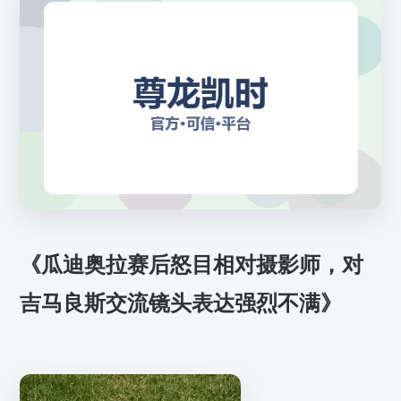
《瓜迪奥拉赛后怒目相对摄影师，对
吉马良斯交流镜头表达强烈不满》