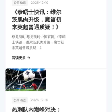
2025-12-10
公司动态
《泰晤士快讯：维尔
茨肌肉升级，魔笛初
来英超曾遇质疑！》
尊龙凯时,尊龙凯时中国官网,《泰晤
士快讯：维尔茨肌肉升级，魔笛初
来英超曾遇质疑！》
阅读更多
2025-12-10
公司动态
热刺队内巅峰对决：