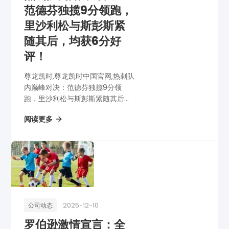
范德芬独揽9分领跑，
里沙利松与斯彭斯紧
随其后，均获6分好
评！
尊龙凯时,尊龙凯时中国官网,热刺队
内巅峰对决：范德芬独揽9分领
跑，里沙利松与斯彭斯紧随其后，
均获6分好评！
阅读更多
2025-12-10
公司动态
罗伯逊激情宣言：全