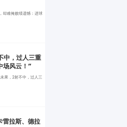
心，却难掩败绩遗憾：进球
不中，过人三重
中场风云！”
现未果，2射不中，过人三
卡雷拉斯、德拉