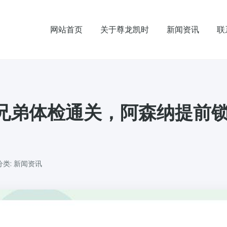
网站首页
关于尊龙凯时
新闻资讯
联
兄弟体检通关，阿森纳提前
分类: 新闻资讯