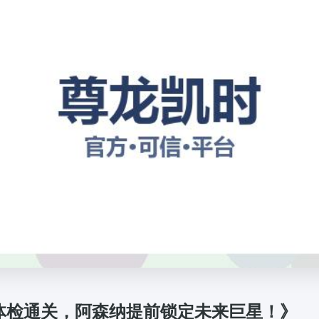
体检通关，阿森纳提前锁定未来巨星！》