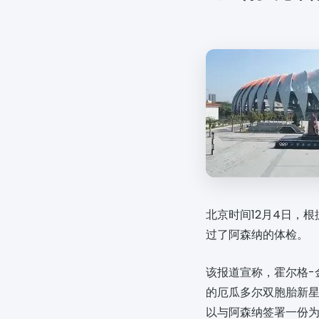
北京时间12月4日，
过了阿森纳的体检。
该报道宣称，霍尔格-
的厄瓜多尔双胞胎新星
以与阿森纳签署一份为