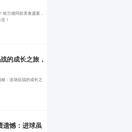
荐！哈兰德同款美食盛宴，
来尝！
征战的成长之旅，
斯揭秘：连场征战的成长之
绩遗憾：进球虽