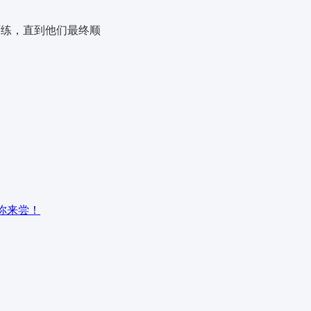
历练，直到他们最终顺
你来尝！