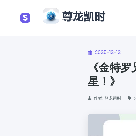
S
2025-12-12
《金特罗
星！》
作者: 尊龙凯时