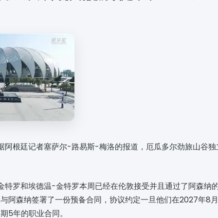
根据阿根廷记者塞萨尔-路易斯-梅洛的报道，厄瓜多尔劲旅山谷
金特罗和埃德温-金特罗本周已经在伦敦接受并且通过了阿森纳的
与阿森纳签署了一份预备合同，协议约定一旦他们在2027年8月
期5年的职业合同。