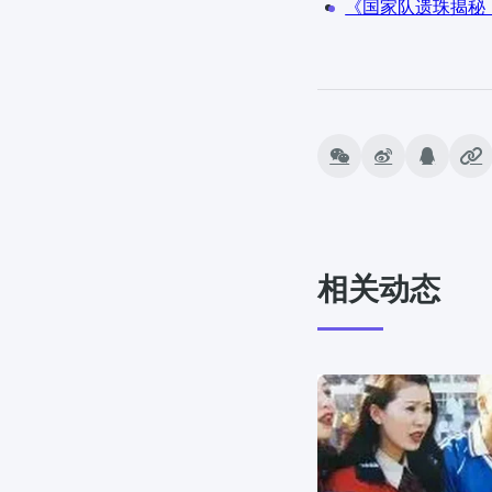
《国家队遗珠揭秘
相关动态