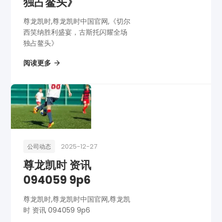
独占鳌头》
尊龙凯时,尊龙凯时中国官网,《切尔
西笑纳胜利盛宴，古斯托闪耀全场
独占鳌头》
阅读更多
2025-12-27
公司动态
尊龙凯时 资讯
094059 9p6
尊龙凯时,尊龙凯时中国官网,尊龙凯
时 资讯 094059 9p6