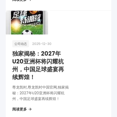
2025-12-30
公司动态
独家揭秘：2027年
U20亚洲杯将闪耀杭
州，中国足球盛宴再
续辉煌！
尊龙凯时,尊龙凯时中国官网,独家揭
秘：2027年U20亚洲杯将闪耀杭
州，中国足球盛宴再续辉煌！
阅读更多