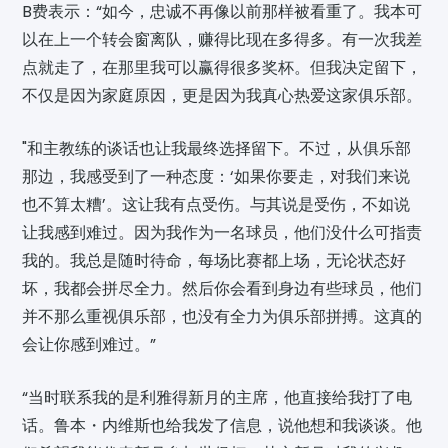
B费表示：“如今，忠诚不再像以前那样被看重了。我本可
以在上一个转会窗离队，赚得比现在多得多。有一次我差
点就走了，在那里我可以赢得很多奖杯。但我决定留下，
不仅是因为家庭原因，更是因为我真心热爱这家俱乐部。
"和主教练的谈话也让我最终选择留下。不过，从俱乐部
那边，我感受到了一种态度：‘如果你要走，对我们来说
也不算太糟’。这让我有点受伤。与其说是受伤，不如说
让我感到难过。因为我作为一名球员，他们没什么可指责
我的。我总是随时待命，每场比赛都上场，无论状态好
坏，我都会拼尽全力。然后你会看到身边有些球员，他们
并不那么重视俱乐部，也没有全力为俱乐部拼搏。这真的
会让你感到难过。”
“当时联系我的是利雅得新月的主席，他直接给我打了电
话。鲁本・内维斯也给我发了信息，说他想和我谈谈。他