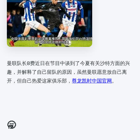
曼联队长B费近日在节目中谈到了今夏有关沙特方面的兴
趣，并解释了自己留队的原因，虽然曼联愿意放自己离
开，但自己热爱这家俱乐部，
尊龙凯时中国官网
。
🥱