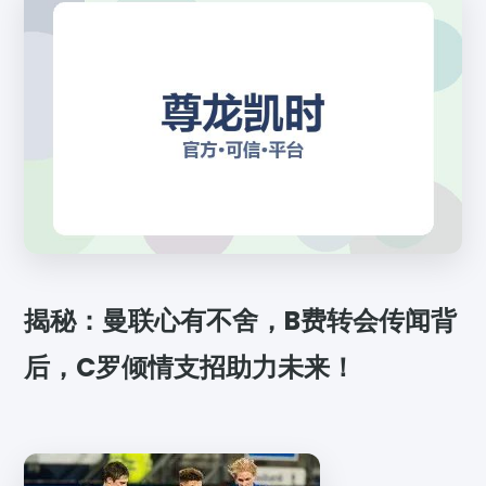
揭秘：曼联心有不舍，B费转会传闻背
后，C罗倾情支招助力未来！