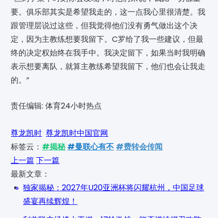
要。俱乐部其实是希望我走的，这一点我心里很清楚。我
跟管理层说过这些，但我觉得他们没有勇气做出这个决
定，因为主教练想要我留下。C罗给了我一些建议，但最
终的决定权始终在我手中。我决定留下，如果当时我明确
表示想要离队，就算主教练希望我留下，他们也会让我走
的。”
责任编辑: 体育24小时热点
尊龙凯时
尊龙凯时中国官网
标签云：
#揭秘
#曼联心有不
#费转会传闻
上一篇
下一篇
最新文章：
独家揭秘：2027年U20亚洲杯将闪耀杭州，中国足球
盛宴再续辉煌！