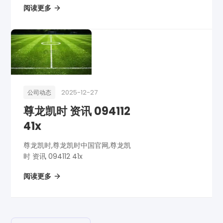
阅读更多
2025-12-27
公司动态
尊龙凯时 资讯 094112
41x
尊龙凯时,尊龙凯时中国官网,尊龙凯
时 资讯 094112 41x
阅读更多