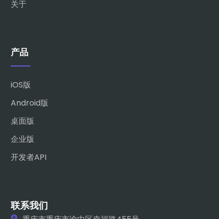
关于
产品
iOS版
Android版
桌面版
企业版
开发者API
联系我们