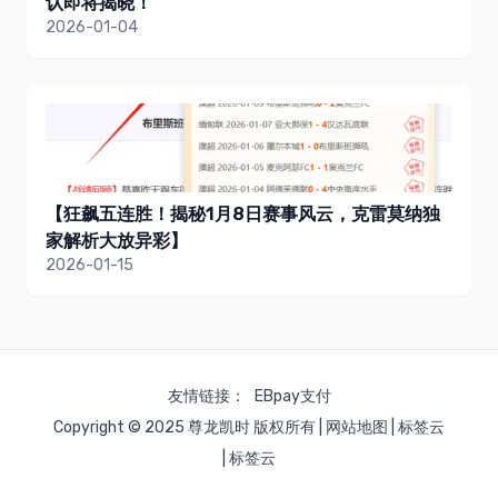
认即将揭晓！
2026-01-04
【狂飙五连胜！揭秘1月8日赛事风云，克雷莫纳独
家解析大放异彩】
2026-01-15
友情链接：
EBpay支付
Copyright © 2025
尊龙凯时
版权所有 |
网站地图
|
标签云
|
标签云