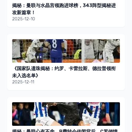
揭秘：曼联与水晶宫领跑进球榜，343阵型揭秘进
攻新篇章！
2025-12-10
《国家队遗珠揭秘：约罗、卡雷拉斯、德拉普领衔
未入选名单》
2025-12-11
揭秘：曼联心有不舍，B费转会传闻背后，C罗倾情