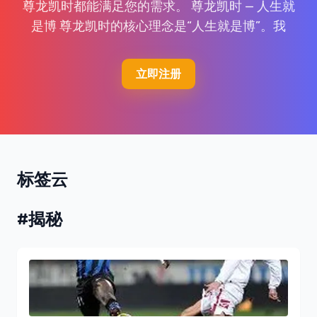
尊龙凯时都能满足您的需求。 尊龙凯时 — 人生就
是博 尊龙凯时的核心理念是“人生就是博”。我
立即注册
标签云
#揭秘