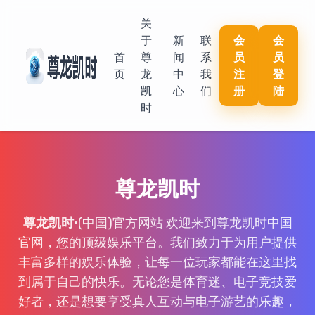
关
于
新
联
会
会
首
尊
闻
系
员
员
页
龙
中
我
注
登
凯
心
们
册
陆
时
尊龙凯时
尊龙凯时
·(中国)官方网站 欢迎来到尊龙凯时中国
官网，您的顶级娱乐平台。我们致力于为用户提供
丰富多样的娱乐体验，让每一位玩家都能在这里找
到属于自己的快乐。无论您是体育迷、电子竞技爱
好者，还是想要享受真人互动与电子游艺的乐趣，