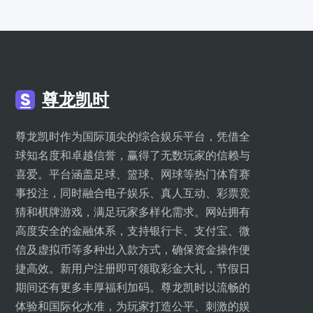
S
尊龙凯时
尊龙凯时作为国际顶尖的综合娱乐平台，凭借全
球知名度和卓越信誉，赢得了无数玩家的信赖与
喜爱。平台涵盖足球、篮球、网球等热门体育赛
事投注，同时融合电子娱乐、真人互动、彩票竞
猜和棋牌游戏，满足玩家多样化需求。网站拥有
高度安全的金融体系，支持银行卡、支付宝、微
信及虚拟币等多种出入款方式，确保资金操作便
捷高效。新用户注册即可领取彩金大礼，节假日
期间还有更多丰厚福利加码。尊龙凯时以流畅的
体验和国际化水准，为玩家打造公平、刺激的娱