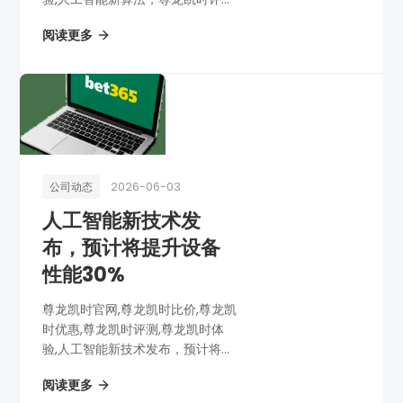
测，提升图像识别精度达95%
阅读更多
2026-06-03
公司动态
人工智能新技术发
布，预计将提升设备
性能30%
尊龙凯时官网,尊龙凯时比价,尊龙凯
时优惠,尊龙凯时评测,尊龙凯时体
验,人工智能新技术发布，预计将提
升设备性能30%
阅读更多