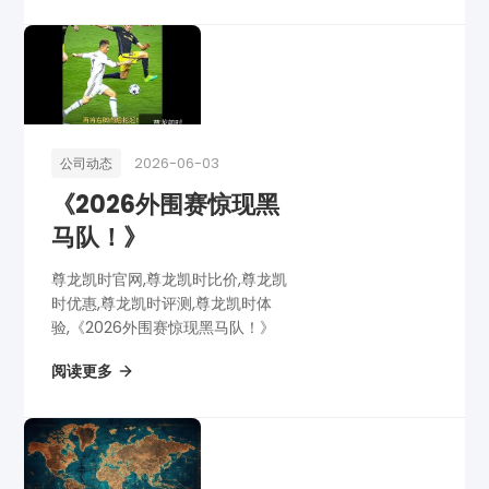
2026-06-03
公司动态
《2026外围赛惊现黑
马队！》
尊龙凯时官网,尊龙凯时比价,尊龙凯
时优惠,尊龙凯时评测,尊龙凯时体
验,《2026外围赛惊现黑马队！》
阅读更多