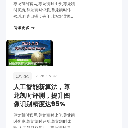
尊龙凯时官网,尊龙凯时比价,尊龙凯
时优惠,尊龙凯时评测,尊龙凯时体
验,米利克自曝：去年训练场泪洒不
止，罗展现职业球员顶级境界
阅读更多
2026-06-03
公司动态
人工智能新算法，尊
龙凯时评测，提升图
像识别精度达95%
尊龙凯时官网,尊龙凯时比价,尊龙凯
时优惠,尊龙凯时评测,尊龙凯时体
验,人工智能新算法，尊龙凯时评