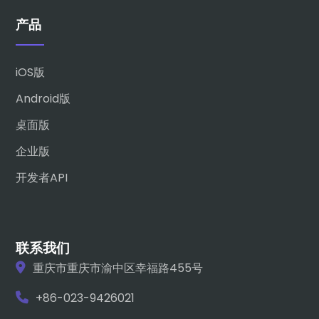
产品
iOS版
Android版
桌面版
企业版
开发者API
联系我们
重庆市重庆市渝中区幸福路455号
+86-023-9426021