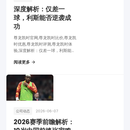
深度解析：仅差一
球，利斯能否逆袭成
功
尊龙凯时官网,尊龙凯时比价,尊龙凯
时优惠,尊龙凯时评测,尊龙凯时体
验,深度解析：仅差一球，利斯能否
逆袭成功
阅读更多
2026-06-07
公司动态
2026赛季前瞻解析：