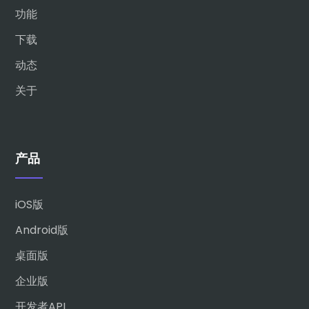
功能
下载
动态
关于
产品
iOS版
Android版
桌面版
企业版
开发者API