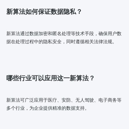
新算法如何保证数据隐私？
新算法通过数据加密和匿名处理等技术手段，确保用户数
据在处理过程中的隐私安全，同时遵循相关法律法规。
哪些行业可以应用这一新算法？
新算法可广泛应用于医疗、安防、无人驾驶、电子商务等
多个行业，为企业提供精准的数据支持。