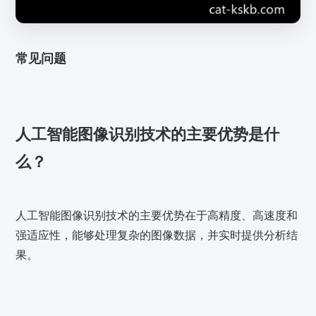
常见问题
人工智能图像识别技术的主要优势是什
么？
人工智能图像识别技术的主要优势在于高精度、高速度和
强适应性，能够处理复杂的图像数据，并实时提供分析结
果。