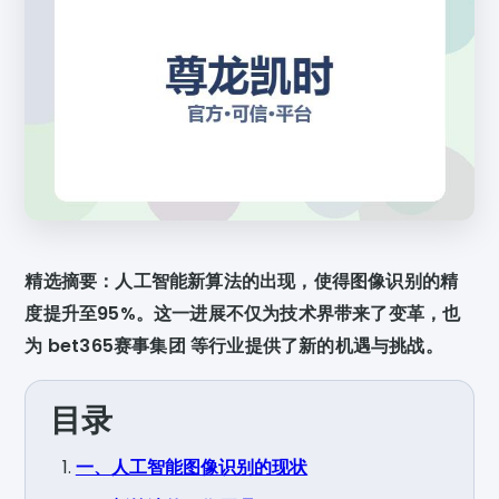
精选摘要：人工智能新算法的出现，使得图像识别的精
度提升至95%。这一进展不仅为技术界带来了变革，也
为 bet365赛事集团 等行业提供了新的机遇与挑战。
目录
一、人工智能图像识别的现状