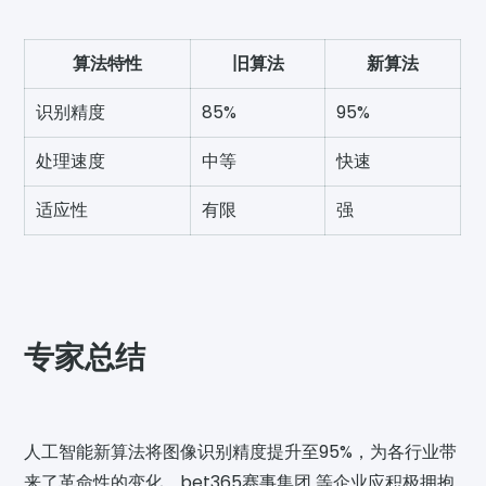
算法特性
旧算法
新算法
识别精度
85%
95%
处理速度
中等
快速
适应性
有限
强
专家总结
人工智能新算法将图像识别精度提升至95%，为各行业带
来了革命性的变化。bet365赛事集团 等企业应积极拥抱