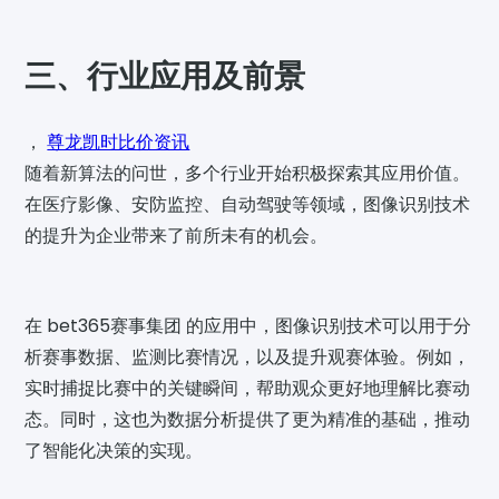
三、行业应用及前景
，
尊龙凯时比价资讯
随着新算法的问世，多个行业开始积极探索其应用价值。
在医疗影像、安防监控、自动驾驶等领域，图像识别技术
的提升为企业带来了前所未有的机会。
在 bet365赛事集团 的应用中，图像识别技术可以用于分
析赛事数据、监测比赛情况，以及提升观赛体验。例如，
实时捕捉比赛中的关键瞬间，帮助观众更好地理解比赛动
态。同时，这也为数据分析提供了更为精准的基础，推动
了智能化决策的实现。