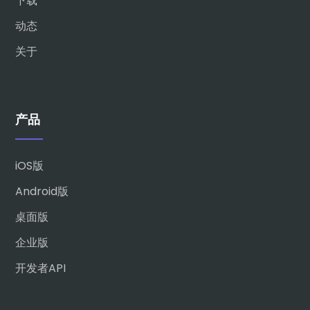
下载
动态
关于
产品
iOS版
Android版
桌面版
企业版
开发者API