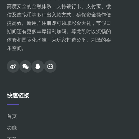
高度安全的金融体系，支持银行卡、支付宝、微
信及虚拟币等多种出入款方式，确保资金操作便
捷高效。新用户注册即可领取彩金大礼，节假日
期间还有更多丰厚福利加码。尊龙凯时以流畅的
体验和国际化水准，为玩家打造公平、刺激的娱
乐空间。
快速链接
首页
功能