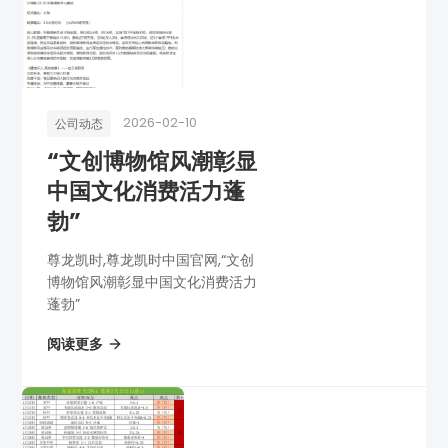
2026-02-10
公司动态
“文创博物馆风潮彰显
中国文化消费活力蓬
勃”
尊龙凯时,尊龙凯时中国官网,“文创
博物馆风潮彰显中国文化消费活力
蓬勃”
阅读更多