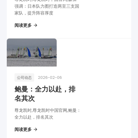
强调：日本队力图打造两至三支国
家队，提升阵容厚度
阅读更多
2026-02-06
公司动态
鲍曼：全力以赴，排
名其次
尊龙凯时,尊龙凯时中国官网,鲍曼：
全力以赴，排名其次
阅读更多