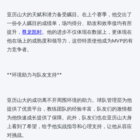
亚历山大的天赋和潜力备受瞩目。在上个赛季，他交出了
一份令人瞩目的成绩单，场均得分、助攻和效率值均有所
提升，
尊龙凯时
。他的进步不仅体现在数据上，更体现在
他在场上的成熟度和领导力，这些特质使他成为MVP的有
力竞争者。
**环境助力与队友支持**
亚历山大的成功离不开周围环境的助力。球队管理层为他
提供了优质平台，教练团队的经验丰富，队友们的激情都
为他快速成长提供了保障。此外，队友们也在亚历山大身
上看到了希望，给予他实战指导和心理支持，让他从容应
对挑战。