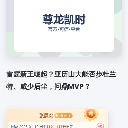
雷霆新王崛起？亚历山大能否步杜兰
特、威少后尘，问鼎MVP？