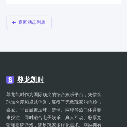
返回动态列表
S
尊龙凯时
尊龙凯时作为国际顶尖的综合娱乐平台，凭借全
球知名度和卓越信誉，赢得了无数玩家的信赖与
喜爱。平台涵盖足球、篮球、网球等热门体育赛
事投注，同时融合电子娱乐、真人互动、彩票竞
猜和棋牌游戏，满足玩家多样化需求。网站拥有