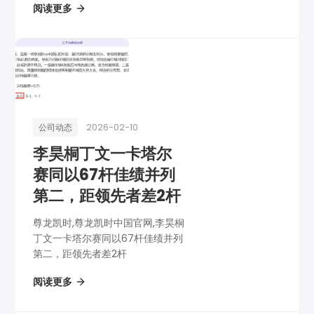
阅读更多
2026-02-10
公司动态
李昊桐丁文一卡塔尔
赛同以67杆佳绩并列
第二，距领先者差2杆
尊龙凯时,尊龙凯时中国官网,李昊桐
丁文一卡塔尔赛同以67杆佳绩并列
第二，距领先者差2杆
阅读更多