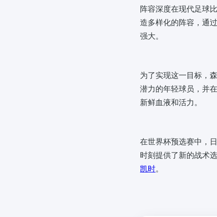
阵容深度在现代足球
造多样化的阵容，通
强大。
为了实现这一目标，
潜力的年轻球员，并
新鲜血液和活力。
在世界杯预选赛中，
时刻提供了新的战术
凯时
。