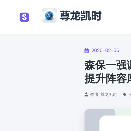
S
2026-02-06
森保一强
提升阵容
作者: 尊龙凯时