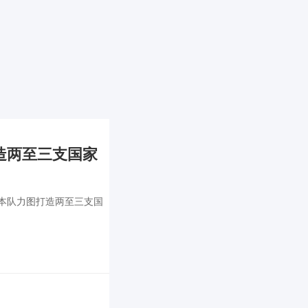
造两至三支国家
日本队力图打造两至三支国