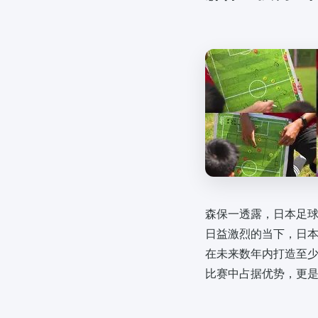
森保一透露，日本足
日益激烈的当下，日
在未来数年内打造至
比赛中占据优势，更