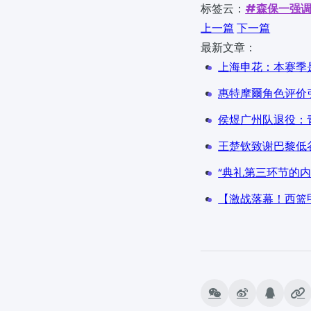
标签云：
#森保一强
上一篇
下一篇
最新文章：
上海申花：本赛季
惠特摩爾角色评价
侯煜广州队退役：
王楚钦致谢巴黎低
“典礼第三环节的内
【激战落幕！西篮