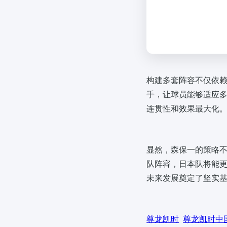
构建多套阵容不仅依
手，让球员能够适应
连贯性和效果最大化
显然，森保一的策略
队阵容，日本队将能
未来发展奠定了坚实
尊龙凯时
尊龙凯时中