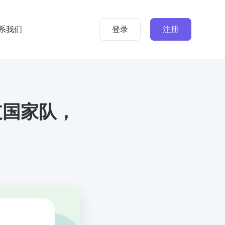
系我们
登录
注册
支国家队，