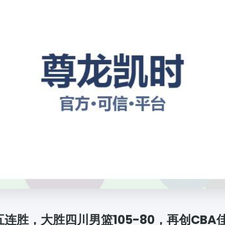
连胜，大胜四川男篮105-80，再创CBA