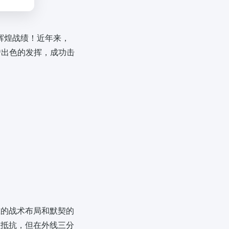
的辉煌战绩！近年来，
借出色的发挥，成功击
准的战术布局和默契的
强抵抗，但在外线三分