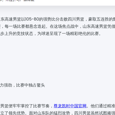
山东高速男篮以105-80的强势比分击败四川男篮，豪取五连胜
烈，每一场比赛都悬念迭起。在这场焦点战中，山东高速男篮凭
稳步上升的竞技状态，为球迷呈现了一场精彩绝伦的比赛。
实力强劲，比赛中独占鳌头
速男篮便牢牢掌控了比赛节奏，
尊龙凯时中国官网
。他们通过精
确立了领先优势。面对山东队的猛烈攻势，四川男篮虽然试图顽