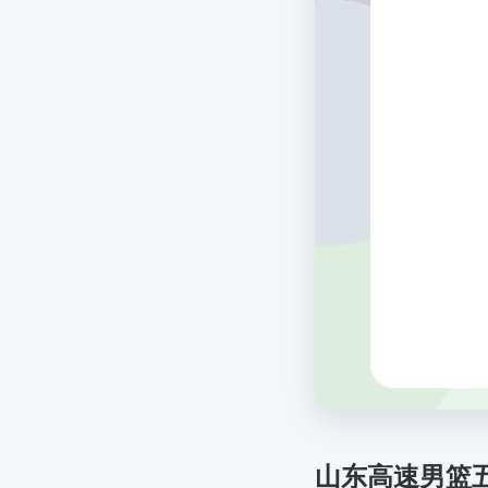
山东高速男篮五