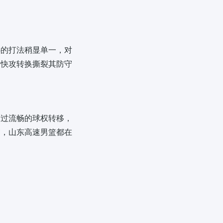
心的打法稍显单一，对
用快攻转换撕裂其防守
通过流畅的球权转移，
守，山东高速男篮都在