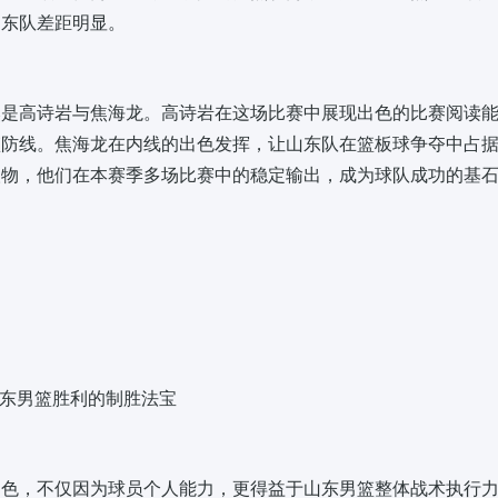
山东队差距明显。
然是高诗岩与焦海龙。高诗岩在这场比赛中展现出色的比赛阅读
篮防线。焦海龙在内线的出色发挥，让山东队在篮板球争夺中占
人物，他们在本赛季多场比赛中的稳定输出，成为球队成功的基
山东男篮胜利的制胜法宝
出色，不仅因为球员个人能力，更得益于山东男篮整体战术执行