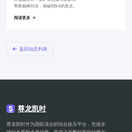
蒂斯巅峰对决，揭秘6胜4的悬念焦
点！
阅读更多
返回动态列表
S
尊龙凯时
尊龙凯时作为国际顶尖的综合娱乐平台，凭借全