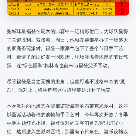
曼城球星福登在周六的比赛中一记精彩射门，为球队赢得
了关键胜利。紧接着，周日，他就在柴郡举办了一场盛大
的家庭圣诞派对。福登一家豪气包下了整个节日手工艺
村，邀请了亲朋好友一同欢庆，现场洋溢着浓厚的节日气
氛，连“绿色怪咖”格林奇也前来与福登父子互动。
尽管福登是当之无愧的主角，但他可逃不过格林奇的“魔
爪”。派对上，格林奇与这位进球英雄开起了玩笑。
本次派对的地点选在柴郡诺斯威奇的布莱克米尔村。这座
以圣诞活动著称的购物与手工艺村，今年再次开放了冬季
林地主题灯光小径。福登派对的宾客们首先穿过灯光小
径，然后进入主派对区域，那里有节日角色、游乐设施以