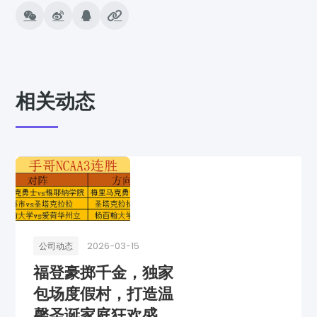
相关动态
2026-03-15
公司动态
福登豪掷千金，独家
包场度假村，打造温
馨圣诞家庭狂欢盛