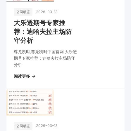
2026-03-13
公司动态
大乐透期号专家推
荐：迪哈夫拉主场防
守分析
尊龙凯时,尊龙凯时中国官网,大乐透
期号专家推荐：迪哈夫拉主场防守
分析
阅读更多
2026-03-13
公司动态