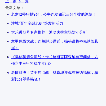
上一篇
下一篇
最新文章：
老詹12秒狂揽9分，公牛连发四记三分全被他终结！
津城“百年金融老街”焕发新活力
大乐透期号专家推荐：迪哈夫拉主场防守分析
意甲保级大战：连胜脚步逼近，揭秘谁将率先跌落悬
崖！
《揭秘英超争霸战：卡拉格断言阿森纳有望问鼎，六
强之中三甲将稳坐江山》
激情对决！英甲焦点战：林肯城迎战布拉德福德，精
彩比分即将揭晓！