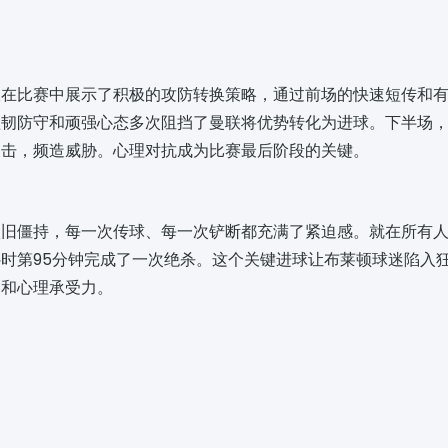
曼联在比赛中展示了积极的攻防转换策略，通过前场的快速短传和
坚韧防守和顽强心态多次阻挡了曼联将优势转化为进球。下半场
反击，频造威胁。心理对抗成为比赛最后阶段的关键。
依旧僵持，每一次传球、每一次铲断都充满了紧迫感。就在所有
时第95分钟完成了一次绝杀。这个关键进球让布莱顿球迷陷入
略和心理承受力。