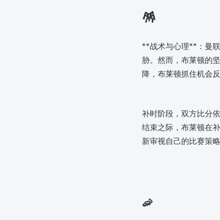
🪅
**战术与心理**：
胁。然而，布莱顿的
降，布莱顿抓住机会
补时阶段，双方比分
结束之际，布莱顿在补
新审视自己的比赛策
🦐