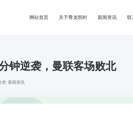
网站首页
关于尊龙凯时
新闻资讯
联
5分钟逆袭，曼联客场败北
分类: 新闻资讯