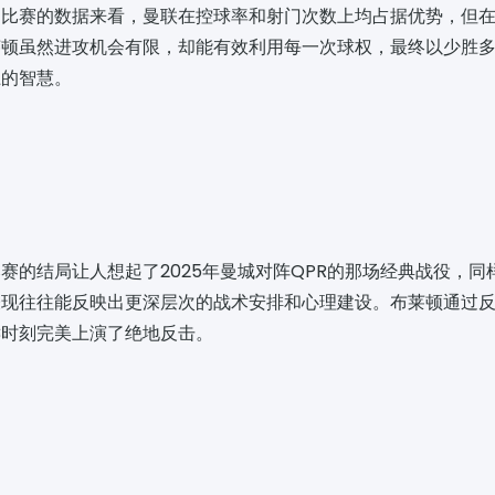
本场比赛的数据来看，曼联在控球率和射门次数上均占据优势，但
莱顿虽然进攻机会有限，却能有效利用每一次球权，最终以少胜
上的智慧。
场比赛的结局让人想起了2025年曼城对阵QPR的那场经典战役，
表现往往能反映出更深层次的战术安排和心理建设。布莱顿通过
键时刻完美上演了绝地反击。