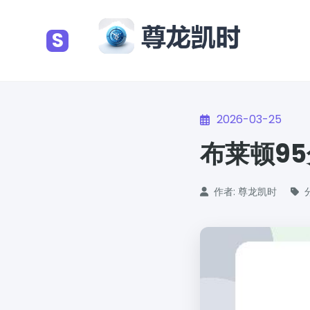
S
2026-03-25
布莱顿9
作者: 尊龙凯时