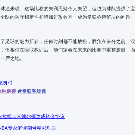
曼联球迷来说，这场比赛的失利无疑令人失望，但也为球队提供了
升全队的防守稳定性和增加进攻效率，成为曼联亟待解决的问题
明了足球的魅力所在，任何时刻都不能放松，胜负在未分之前，
惜，但相信在吸取教训后，他们定会在未来的比赛中重整旗鼓，
了一席之地。
龙凯时
分钟逆袭
#曼联客场败
英格拉姆与米德尔顿达成转会协议
NBA专家解读期号精彩对决