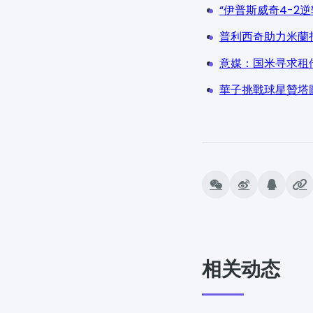
“伊普斯威奇4-2
普利西奇助力米蘭
意媒：国米寻求租
華子挑戰球星贊塔
相关动态