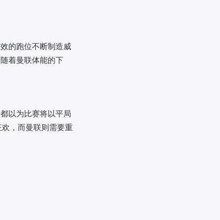
有效的跑位不断制造威
，随着曼联体能的下
人都以为比赛将以平局
狂欢，而曼联则需要重