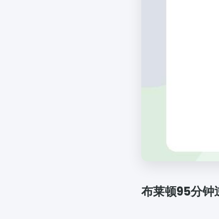
布莱顿95分