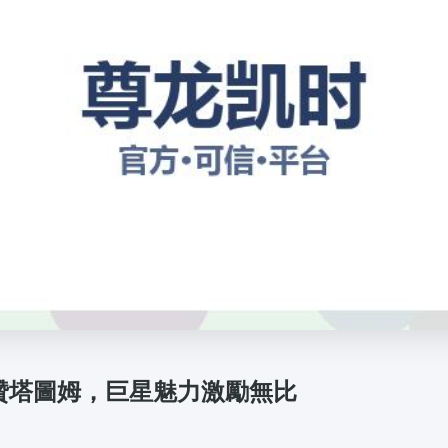
贊塔圖姆，巨星魅力激勵無比