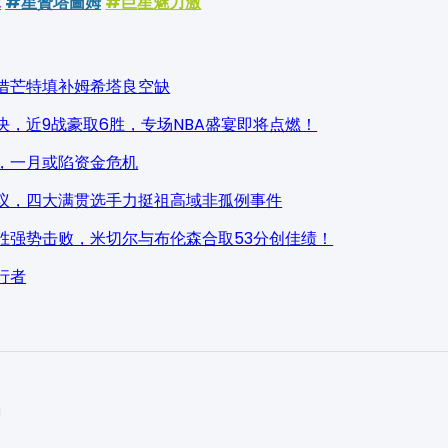
球
#星贊塔圖姆
#巨星魅力激
借芒特填补姆希塔良空缺
决，近9战豪取6胜，专场NBA盛宴即将点燃！
，一月或陷资金危机
议，四大满贯选手力挺祖高域非孤例事件
胜强势击败，米切尔与布伦森合取53分创佳绩！
行者