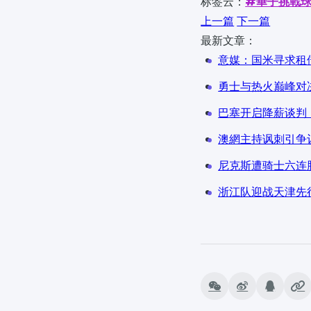
标签云：
#華子挑戰
上一篇
下一篇
最新文章：
意媒：国米寻求租
勇士与热火巅峰对
巴塞开启降薪谈判
澳網主持讽刺引争
尼克斯遭骑士六连
浙江队迎战天津先