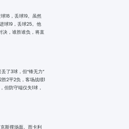
球18，丢球19。虽然
球19，丢球25。他
对决，谁胜谁负，将直
丢了3球，但“锋无力”
胜2平2负，客场战绩1
，但防守端仅失1球，
斯克斯撑场面。而卡利