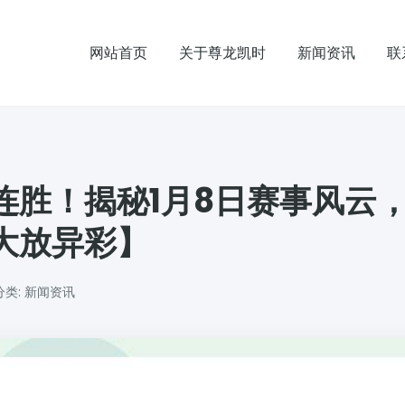
网站首页
关于尊龙凯时
新闻资讯
联
连胜！揭秘1月8日赛事风云
大放异彩】
分类: 新闻资讯