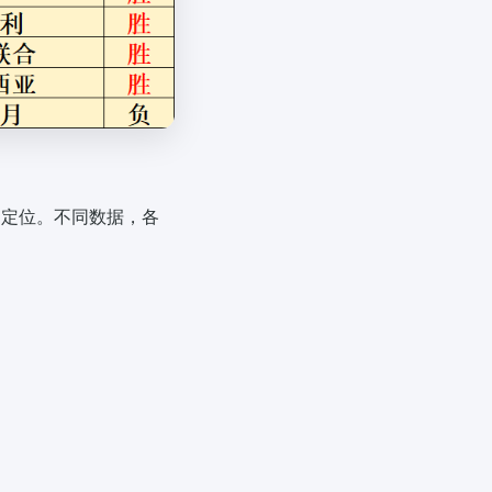
的定位。不同数据，各