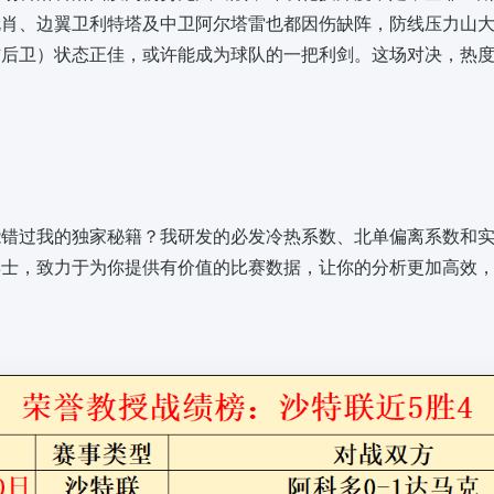
伦肖、边翼卫利特塔及中卫阿尔塔雷也都因伤缺阵，防线压力山
右后卫）状态正佳，或许能成为球队的一把利剑。这场对决，热
能错过我的独家秘籍？我研发的必发冷热系数、北单偏离系数和
博士，致力于为你提供有价值的比赛数据，让你的分析更加高效