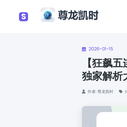
S
2026-01-15
【狂飙五
独家解析
作者: 尊龙凯时