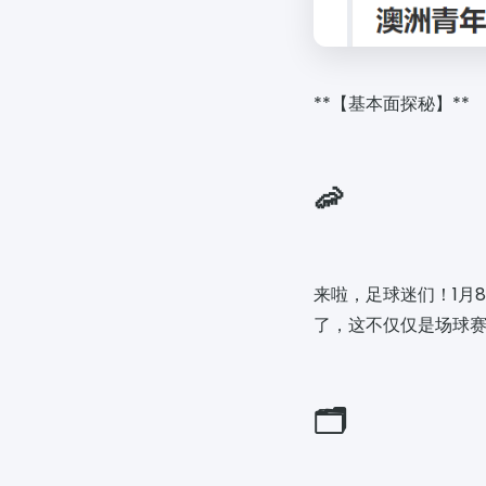
**【基本面探秘】**
🦐
来啦，足球迷们！1月
了，这不仅仅是场球
🗂️