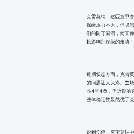
克雷莫纳，这匹意甲赛场
保级压力不大，但隐患
们的防守漏洞，简直像
接影响到保级的走势
近期状态方面，克雷莫纳
的问题让人头疼。主场
胜4平4负，但近期的
整体稳定性显然优于
说到伤停，克雷莫纳