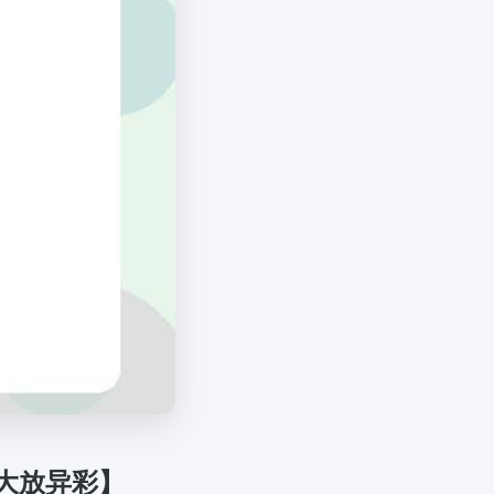
大放异彩】