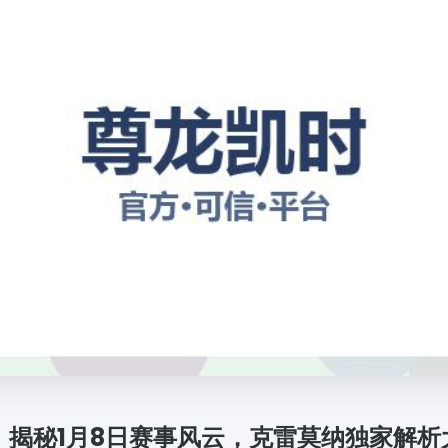
！揭秘1月8日赛事风云，克雷莫纳独家解析