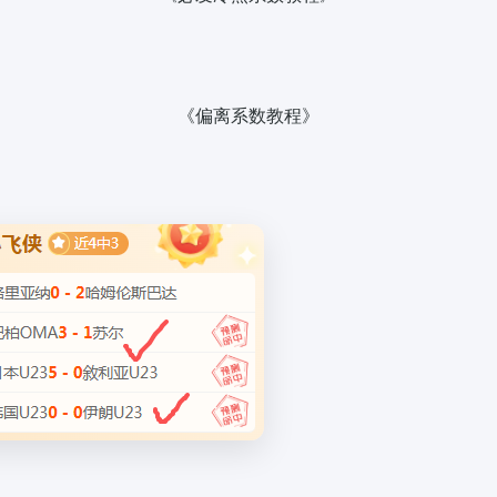
《偏离系数教程》