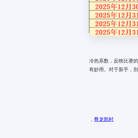
冷热系数，反映比赛
有妙用。对于新手，
，
尊龙凯时