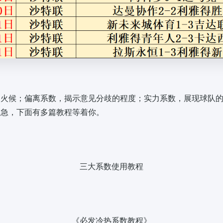
的火候；偏离系数，揭示意见分歧的程度；实力系数，展现球队
别急，下面有多篇教程等着你。
三大系数使用教程
《必发冷热系数教程》