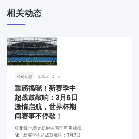
相关动态
2025-12-15
公司动态
重磅揭晓！新赛季中
超战鼓敲响：3月6日
激情启航，世界杯期
间赛事不停歇！
尊龙凯时,尊龙凯时中国官网,重磅揭
晓！新赛季中超战鼓敲响：3月6日