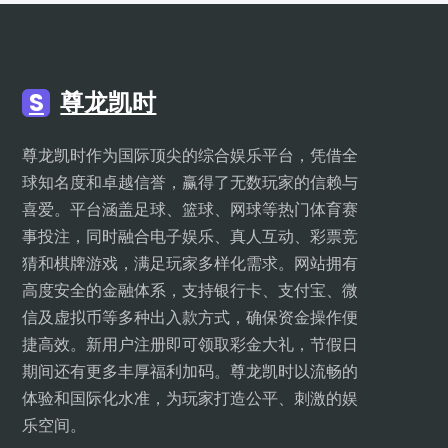
S
尊龙凯时
尊龙凯时作为国际顶尖的综合娱乐平台，凭借全
球知名度和卓越信誉，赢得了无数玩家的信赖与
喜爱。平台涵盖足球、篮球、网球等热门体育赛
事投注，同时融合电子娱乐、真人互动、彩票竞
猜和棋牌游戏，满足玩家多样化需求。网站拥有
高度安全的金融体系，支持银行卡、支付宝、微
信及虚拟币等多种出入款方式，确保资金操作便
捷高效。新用户注册即可领取彩金大礼，节假日
期间还有更多丰厚福利加码。尊龙凯时以流畅的
体验和国际化水准，为玩家打造公平、刺激的娱
乐空间。