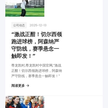
2025-12-13
公司动态
“激战正酣！切尔西领
跑进球榜，阿森纳严
守防线，赛季悬念一
触即发！”
尊龙凯时,尊龙凯时中国官网,“激战
正酣！切尔西领跑进球榜，阿森纳
严守防线，赛季悬念一触即发！”
阅读更多