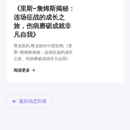
《里斯-詹姆斯揭秘：
连场征战的成长之
旅，伤病磨砺成就非
凡自我》
尊龙凯时,尊龙凯时中国官网,《里
斯-詹姆斯揭秘：连场征战的成长
之旅，伤病磨砺成就非凡自我》
阅读更多
返回动态列表