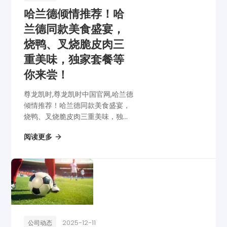
哈兰德倾情推荐！哈
兰德同款美食盛宴，
烧鸭、叉烧脆皮肉三
重美味，独家套餐等
你来尝！
尊龙凯时,尊龙凯时中国官网,哈兰德
倾情推荐！哈兰德同款美食盛宴，
烧鸭、叉烧脆皮肉三重美味，独家
套餐等你来尝！
阅读更多
2025-12-11
公司动态