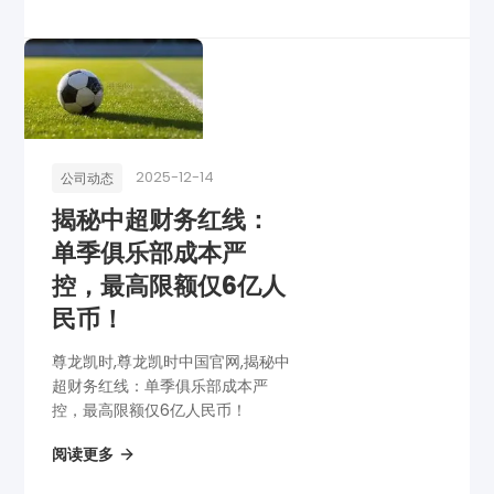
2025-12-14
公司动态
揭秘中超财务红线：
单季俱乐部成本严
控，最高限额仅6亿人
民币！
尊龙凯时,尊龙凯时中国官网,揭秘中
超财务红线：单季俱乐部成本严
控，最高限额仅6亿人民币！
阅读更多