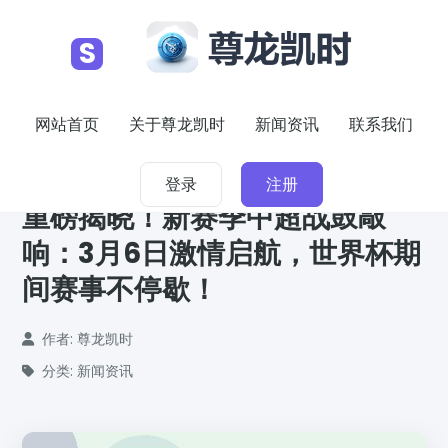
S
网站首页
关于尊龙凯时
新闻资讯
联系我们
2025-12-15
登录
注册
重磅揭晓！新赛季中超战鼓敲
响：3月6日激情启航，世界杯期
间赛事不停歇！
作者: 尊龙凯时
分类: 新闻资讯