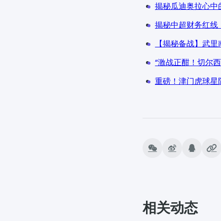
揭秘瓜迪奥拉心中
揭秘中超财务红线
【揭秘备战】武里
“激战正酣！切尔
重磅！津门虎球星
相关动态