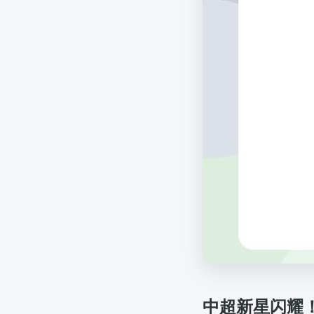
中超新星闪耀