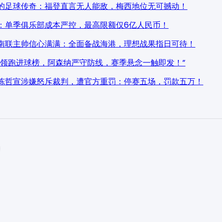
的足球传奇：福登直言无人能敌，梅西地位无可撼动！
：单季俱乐部成本严控，最高限额仅6亿人民币！
南联主帅信心满满：全面备战海港，理想战果指日可待！
西领跑进球榜，阿森纳严守防线，赛季悬念一触即发！”
陈哲宣涉嫌怒斥裁判，遭官方重罚：停赛五场，罚款五万！