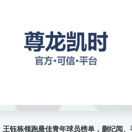
！王钰栋领跑最佳青年球员榜单，蒯纪闻、