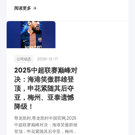
元点燃战火
阅读更多
2025-12-17
公司动态
2025中超联赛巅峰对
决：海港笑傲群雄登
顶，申花紧随其后夺
亚，梅州、亚泰遗憾
降级！
尊龙凯时,尊龙凯时中国官网,2025
中超联赛巅峰对决：海港笑傲群雄
登顶，申花紧随其后夺亚，梅州、