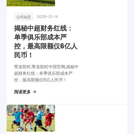
2025-12-14
公司动态
揭秘中超财务红线：
单季俱乐部成本严
控，最高限额仅6亿人
民币！
尊龙凯时,尊龙凯时中国官网,揭秘中
超财务红线：单季俱乐部成本严
控，最高限额仅6亿人民币！
阅读更多