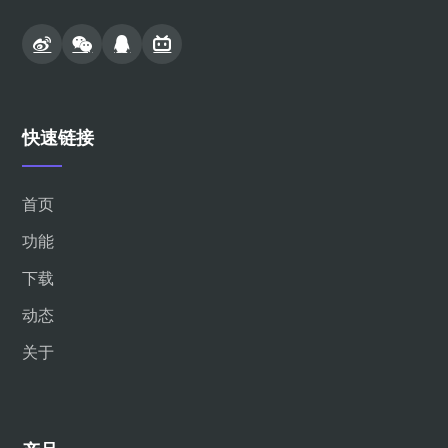
快速链接
首页
功能
下载
动态
关于