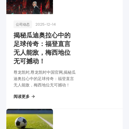
2025-12-14
公司动态
揭秘瓜迪奥拉心中的
足球传奇：福登直言
无人能敌，梅西地位
无可撼动！
尊龙凯时,尊龙凯时中国官网,揭秘瓜
迪奥拉心中的足球传奇：福登直言
无人能敌，梅西地位无可撼动！
阅读更多