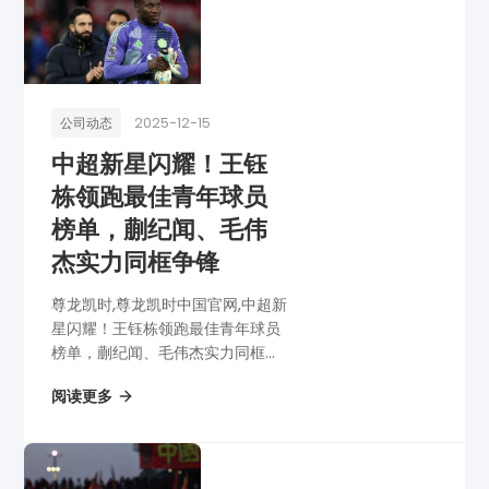
2025-12-15
公司动态
中超新星闪耀！王钰
栋领跑最佳青年球员
榜单，蒯纪闻、毛伟
杰实力同框争锋
尊龙凯时,尊龙凯时中国官网,中超新
星闪耀！王钰栋领跑最佳青年球员
榜单，蒯纪闻、毛伟杰实力同框争
锋
阅读更多