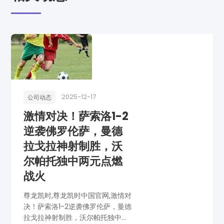
2025-12-17
公司动态
激情对决！萨索洛1-2
逆袭佛罗伦萨，曼德
拉戈拉神射制胜，沃
尔帕托独中两元点燃
战火
尊龙凯时,尊龙凯时中国官网,激情对
决！萨索洛1-2逆袭佛罗伦萨，曼德
拉戈拉神射制胜，沃尔帕托独中两