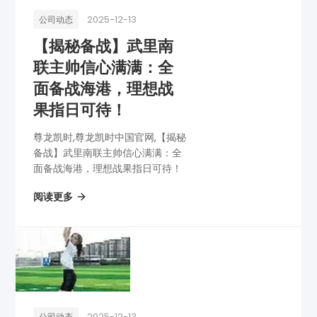
2025-12-13
公司动态
【揭秘备战】武里南
联主帅信心满满：全
面备战海港，理想战
果指日可待！
尊龙凯时,尊龙凯时中国官网,【揭秘
备战】武里南联主帅信心满满：全
面备战海港，理想战果指日可待！
阅读更多
2025-12-13
公司动态