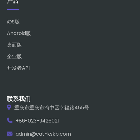
产品
iOS版
Android版
桌面版
企业版
开发者API
联系我们
重庆市重庆市渝中区幸福路455号
+86-023-9426021
admin@cat-kskb.com