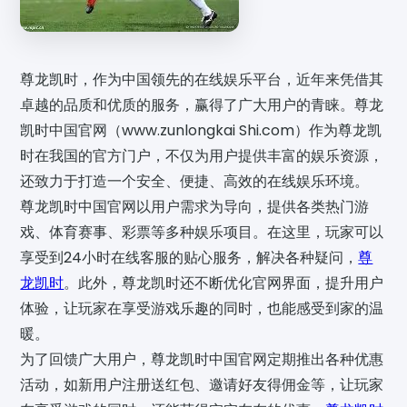
尊龙凯时，作为中国领先的在线娱乐平台，近年来凭借其
卓越的品质和优质的服务，赢得了广大用户的青睐。尊龙
凯时中国官网（www.zunlongkai Shi.com）作为尊龙凯
时在我国的官方门户，不仅为用户提供丰富的娱乐资源，
还致力于打造一个安全、便捷、高效的在线娱乐环境。
尊龙凯时中国官网以用户需求为导向，提供各类热门游
戏、体育赛事、彩票等多种娱乐项目。在这里，玩家可以
享受到24小时在线客服的贴心服务，解决各种疑问，
尊
龙凯时
。此外，尊龙凯时还不断优化官网界面，提升用户
体验，让玩家在享受游戏乐趣的同时，也能感受到家的温
暖。
为了回馈广大用户，尊龙凯时中国官网定期推出各种优惠
活动，如新用户注册送红包、邀请好友得佣金等，让玩家