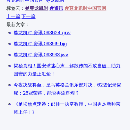
尊龙凯时中国官网
尊龙凯时
标签云：
#尊龙凯时
#资讯
#尊龙凯时中国官网
上一篇
下一篇
最新文章：
尊龙凯时 资讯 093624 grw
尊龙凯时 资讯 093919 bjg
尊龙凯时 资讯 093933 jwv
揭秘真相！国安球迷心声：解散传闻不攻自破，助力
国安的力量正汇聚！
今夜决战将至，皇马英格兰俱乐部对决，62战记录揭
秘：26冠荣耀，能否再添辉煌？
《足坛焦点速递：邵佳一执掌教鞭，中国男足新帅荣
耀上任！》