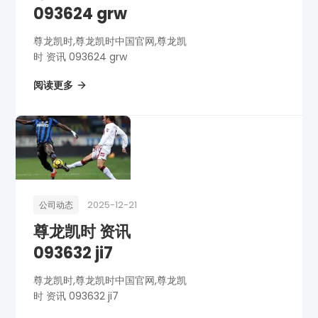
093624 grw
尊龙凯时,尊龙凯时中国官网,尊龙凯
时 资讯 093624 grw
阅读更多
2025-12-21
公司动态
尊龙凯时 资讯
093632 ji7
尊龙凯时,尊龙凯时中国官网,尊龙凯
时 资讯 093632 ji7