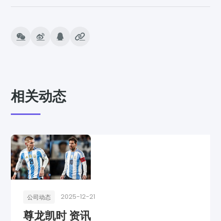
相关动态
2025-12-21
公司动态
尊龙凯时 资讯