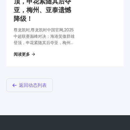
顶，申花紧随其后夺
亚，梅州、亚泰遗憾
降级！
尊龙凯时,尊龙凯时中国官网,2025
中超联赛巅峰对决：海港笑傲群雄
登顶，申花紧随其后夺亚，梅州、
亚泰遗憾降级！
阅读更多
返回动态列表