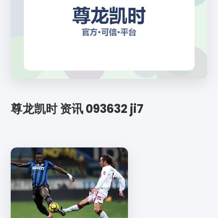
尊龙凯时 资讯 093632 ji7