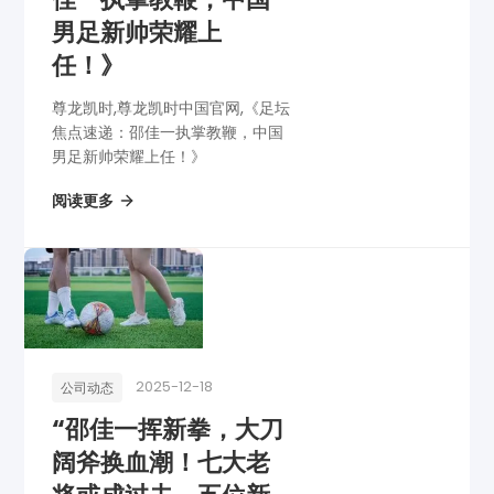
男足新帅荣耀上
任！》
尊龙凯时,尊龙凯时中国官网,《足坛
焦点速递：邵佳一执掌教鞭，中国
男足新帅荣耀上任！》
阅读更多
2025-12-18
公司动态
“邵佳一挥新拳，大刀
阔斧换血潮！七大老