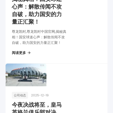
心声：解散传闻不攻
自破，助力国安的力
量正汇聚！
尊龙凯时,尊龙凯时中国官网,揭秘真
相！国安球迷心声：解散传闻不攻
自破，助力国安的力量正汇聚！
阅读更多
2025-12-19
公司动态
今夜决战将至，皇马
英格兰俱乐部对决，