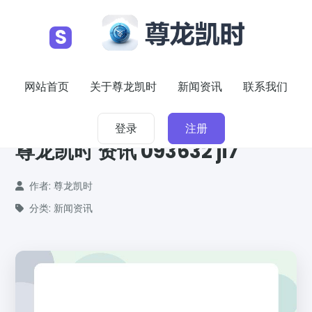
S
网站首页
关于尊龙凯时
新闻资讯
联系我们
2025-12-21
登录
注册
尊龙凯时 资讯 093632 ji7
作者: 尊龙凯时
分类: 新闻资讯