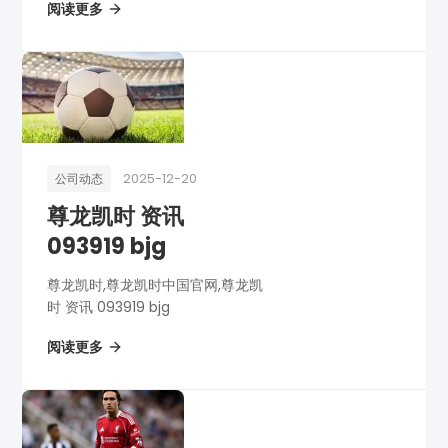
阅读更多
2025-12-20
公司动态
尊龙凯时 资讯
093919 bjg
尊龙凯时,尊龙凯时中国官网,尊龙凯
时 资讯 093919 bjg
阅读更多