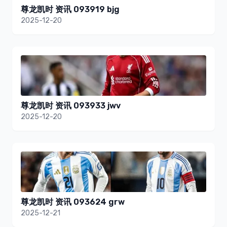
尊龙凯时 资讯 093919 bjg
2025-12-20
尊龙凯时 资讯 093933 jwv
2025-12-20
尊龙凯时 资讯 093624 grw
2025-12-21