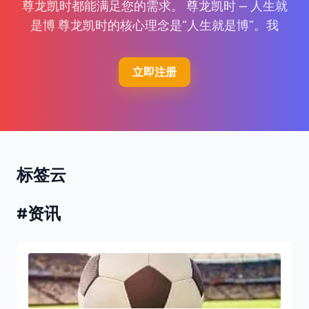
尊龙凯时都能满足您的需求。 尊龙凯时 — 人生就
是博 尊龙凯时的核心理念是“人生就是博”。我
立即注册
标签云
#资讯