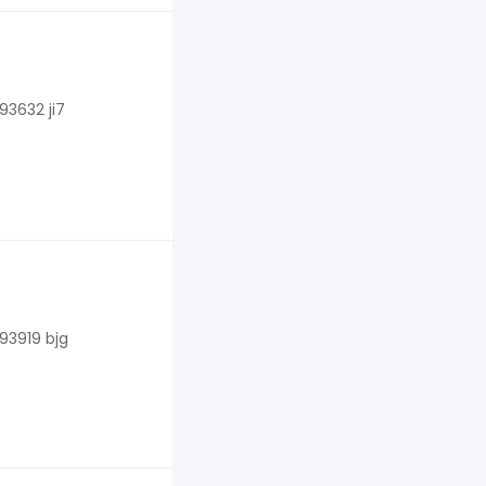
32 ji7
19 bjg