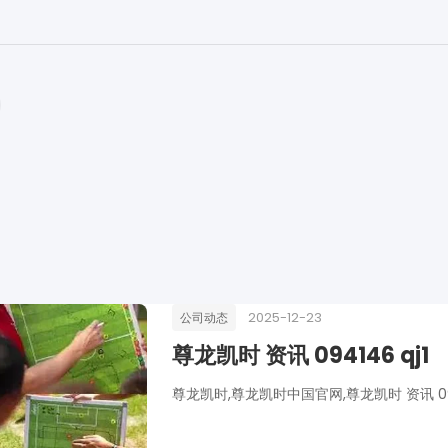
2025-12-23
公司动态
尊龙凯时 资讯 094146 qj1
尊龙凯时,尊龙凯时中国官网,尊龙凯时 资讯 0941