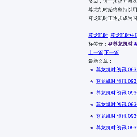
奖励，进一步提升游
尊龙凯时始终坚持以
尊龙凯时正逐步成为
尊龙凯时
尊龙凯时中
标签云：
#尊龙凯时
上一篇
下一篇
最新文章：
尊龙凯时 资讯 0937
尊龙凯时 资讯 09372
尊龙凯时 资讯 0936
尊龙凯时 资讯 09363
尊龙凯时 资讯 09391
尊龙凯时 资讯 0939