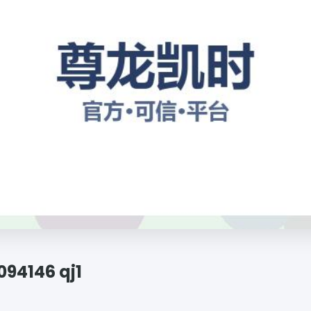
4146 qj1