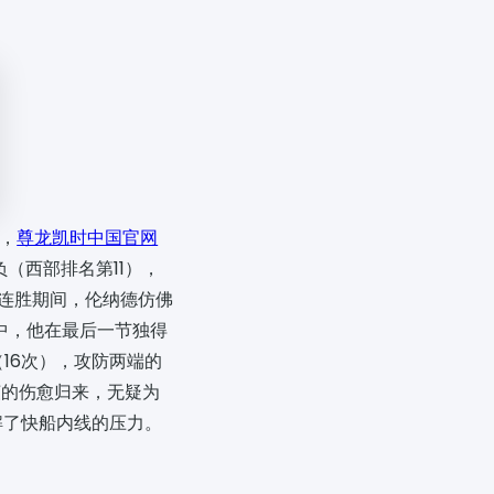
，
尊龙凯时中国官网
（西部排名第11），
6连胜期间，伦纳德仿佛
赛中，他在最后一节独得
16次），攻防两端的
茨的伤愈归来，无疑为
解了快船内线的压力。