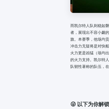
而凯尔特人队则稳如磐
者，展现出不容小觑
旗。本赛季，他场均贡献
冲击力无疑将是对快船
火力更是凶猛（场均出手
的火力支持。凯尔特
队韧性著称的队伍，
😜 以下为你解