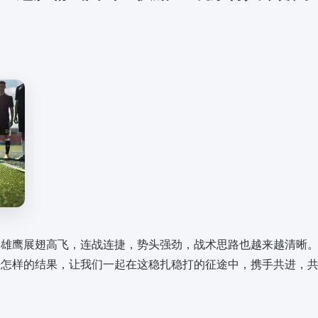
只雄鹰展翅高飞，连战连捷，势头强劲，战术思路也越来越清晰
怎样的结果，让我们一起在这稳扎稳打的征途中，携手共进，共同