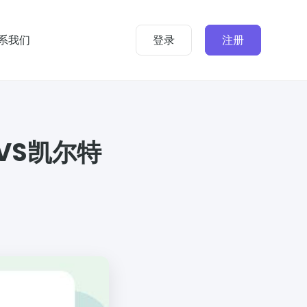
系我们
登录
注册
VS凯尔特