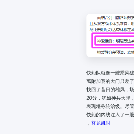
快船队就像一艘乘风破
离附加赛的大门只差了
找回了昔日的雄风，场
20分，犹如神兵天降
表现堪称统治级。尽
快船的内线注入了一股
，
尊龙凯时