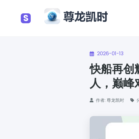
S
2026-01-13
快船再创
人，巅峰
作者: 尊龙凯时