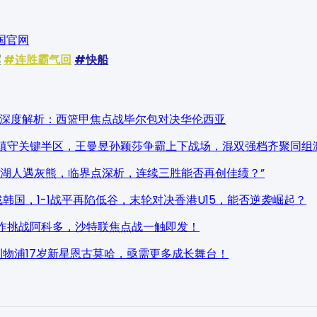
国官网
辉
#连胜霸气回
#快船
！深度解析：西篮甲焦点战毕尔包对决华伦西亚
镇守关键半区，王曼昱孙颖莎争霸上下战场，混双强档齐聚同组
瞻：湖人遇灰熊，临界点深析，连续三胜能否再创佳绩？”
战韩国，1-1战平再陷低谷，末轮对决香港U15，能否逆袭崛起？
作挑战阿科多，沙特联焦点战一触即发！
利物浦17岁新星恩古莫哈，亟需更多成长舞台！