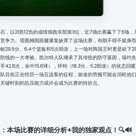
石，以21胜12负的成绩领跑东部第3位，近7场比赛赢下了6场
的竞争力。塔图姆因跟腱康复缺席了这场比赛，布朗不得不挺身
29.5分、6.4个篮板和5次助攻，上一场对阵国王时更是砍下2
防线的一大考验。凯尔特人队继承了其传统的防守基因，场均失分仅
42.8次，命中15.6球），怀特（18.3分、5.2助攻）的状态
人队目前正在经历一场五连客的征程，旅途的劳顿可能会消耗他
在关键时刻的抗压能力或许会成为比赛的转折点。
锁：本场比赛的详细分析+我的独家观点！🔍🔊