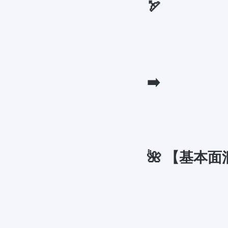
🏹
➡️
🌺 【基本