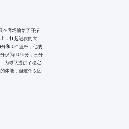
，只在客场输给了开拓
而出，扛起进攻的大
9分和10个篮板，他的
为11.0.6分，三分
回暖，为球队提供了稳定
们的体能，但这个以团