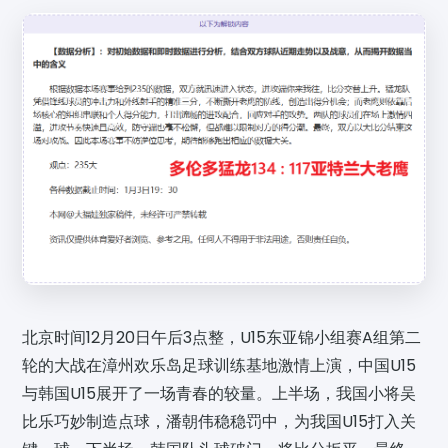
北京时间12月20日午后3点整，U15东亚锦小组赛A组第二
轮的大战在漳州欢乐岛足球训练基地激情上演，中国U15
与韩国U15展开了一场青春的较量。上半场，我国小将吴
比乐巧妙制造点球，潘朝伟稳稳罚中，为我国U15打入关