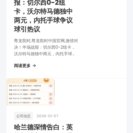
报：切尔西0-2纽
卡，沃尔特马德独中
两元，内托手球争议
球引热议
尊龙凯时,尊龙凯时中国官网,激情对
决！半场战报：切尔西0-2纽卡，
沃尔特马德独中两元，内托手球争
议球引热议
阅读更多
2026-01-07
公司动态
哈兰德深情告白：英