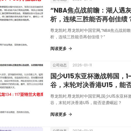
“NBA焦点战前瞻：湖人遇
析，连续三胜能否再创佳绩
尊龙凯时,尊龙凯时中国官网,“NBA焦点战
析，连续三胜能否再创佳绩？”
阅读更多
2026-01-11
公司动态
国少U15东亚杯激战韩国，1
谷，末轮对决香港U15，能
尊龙凯时,尊龙凯时中国官网,国少U15东亚杯
谷，末轮对决香港U15，能否逆袭崛起？
阅读更多
2026-01-10
公司动态