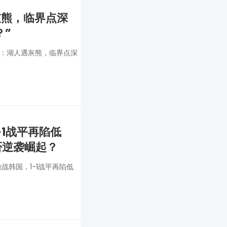
灰熊，临界点深
？”
前瞻：湖人遇灰熊，临界点深
-1战平再陷低
否逆袭崛起？
激战韩国，1-1战平再陷低