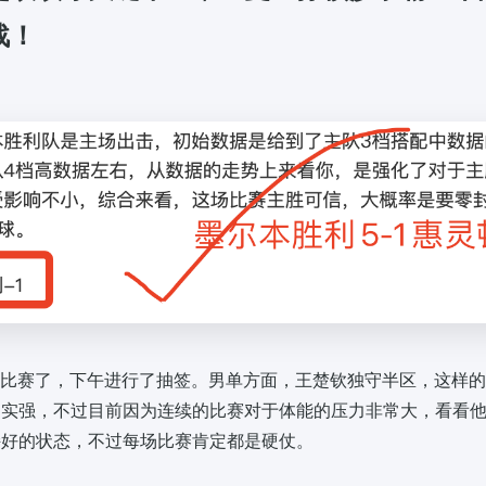
战！
的比赛了，下午进行了抽签。男单方面，王楚钦独守半区，这样
确实强，不过目前因为连续的比赛对于体能的压力非常大，看看
持好的状态，不过每场比赛肯定都是硬仗。