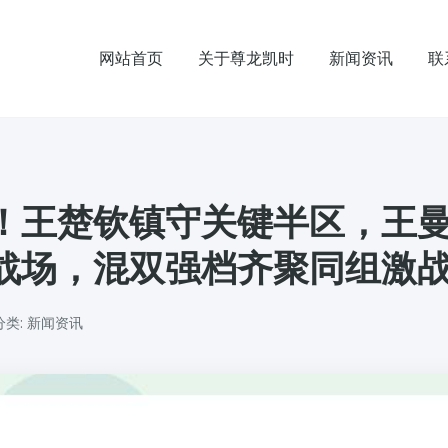
网站首页
关于尊龙凯时
新闻资讯
联
！王楚钦镇守关键半区，王
战场，混双强档齐聚同组激
分类: 新闻资讯