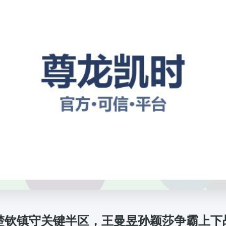
楚钦镇守关键半区，王曼昱孙颖莎争霸上下