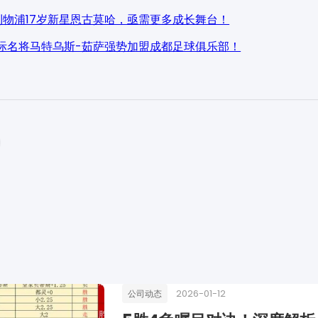
利物浦17岁新星恩古莫哈，亟需更多成长舞台！
际名将马特乌斯-茹萨强势加盟成都足球俱乐部！
2026-01-12
公司动态