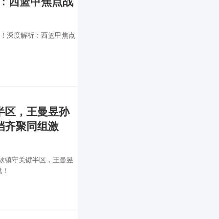
析：西篮甲焦点战
决！深度解析：西篮甲焦点
半区，王曼昱孙
档齐聚同组激
楚钦镇守关键半区，王曼昱
战！