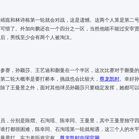
梁靖崑和林诗栋第一轮就会对战，这是遗憾。这两个人算是第二
太可惜了。外加向鹏还在一个四分之一区，当然他能不能过安宰
之后，男线至少会有两个人被淘汰。
人参赛，孙颖莎、王艺迪和蒯曼在一个半区，这次比赛对于蒯曼
，第二轮大概率是要打桥本，挑战也会比较大，
尊龙凯时
。幸好
为除了王曼昱之外，面对其他球员孙颖莎只要稳定发挥，她都可
球员，分别是陈熠、石洵瑶、陈幸同、王曼昱，其中王曼昱独守
和谁打都很困难，陈幸同、石洵瑶第一轮就相遇，这三个人的水
王曼昱打，实力差距肯定有，
尊龙凯时中国官网
。