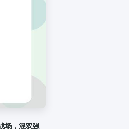
战场，混双强