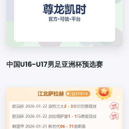
中国U16-U17男足亚洲杯预选赛