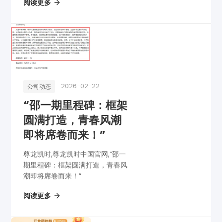
阅读更多
2026-02-22
公司动态
“邵一期里程碑：框架
圆满打造，青春风潮
即将席卷而来！”
尊龙凯时,尊龙凯时中国官网,“邵一
期里程碑：框架圆满打造，青春风
潮即将席卷而来！”
阅读更多