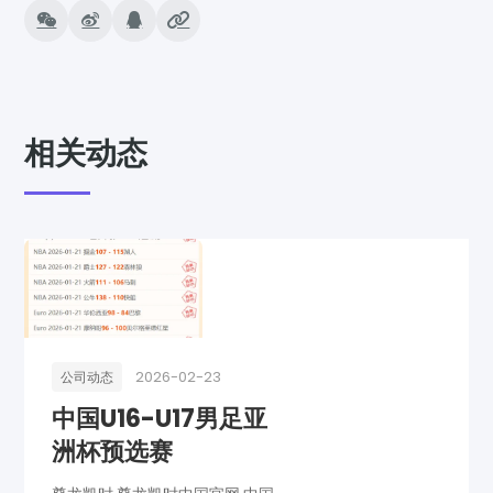
相关动态
2026-02-23
公司动态
中国U16-U17男足亚
洲杯预选赛