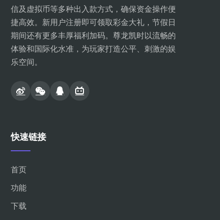
信及虚拟币等多种出入款方式，确保资金操作便
捷高效。新用户注册即可领取彩金大礼，节假日
期间还有更多丰厚福利加码。尊龙凯时以流畅的
体验和国际化水准，为玩家打造公平、刺激的娱
乐空间。
快速链接
首页
功能
下载