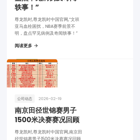
轶事！”
尊龙凯时,尊龙凯时中国官网,“文班
亚马血栓困扰，NBA赛季前景不
明，盘点罕见病例及奇闻轶事！”
阅读更多
2026-02-19
公司动态
南京田径世锦赛男子
1500米决赛赛况回顾
尊龙凯时,尊龙凯时中国官网,南京田
径世锦赛男子1500米决赛赛况回顾