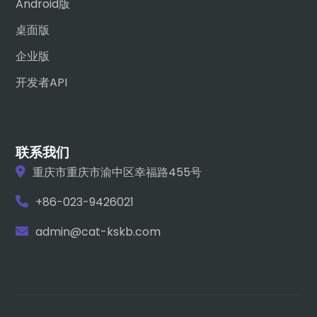
Android版
桌面版
企业版
开发者API
联系我们
重庆市重庆市渝中区幸福路455号
+86-023-9426021
admin@cat-kskb.com