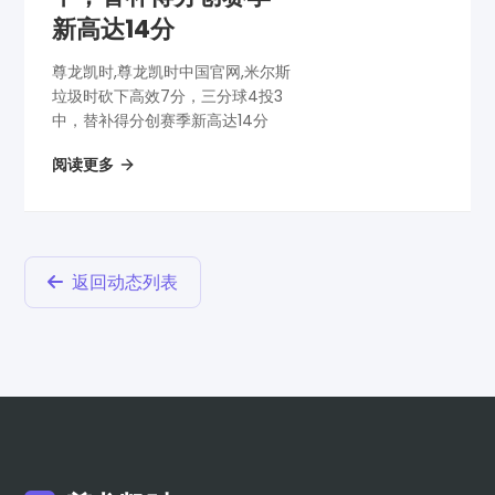
新高达14分
尊龙凯时,尊龙凯时中国官网,米尔斯
垃圾时砍下高效7分，三分球4投3
中，替补得分创赛季新高达14分
阅读更多
返回动态列表