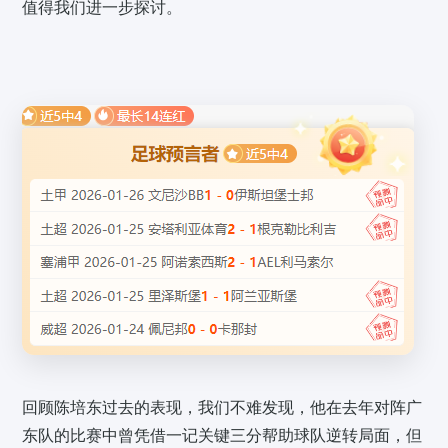
值得我们进一步探讨。
回顾陈培东过去的表现，我们不难发现，他在去年对阵广
东队的比赛中曾凭借一记关键三分帮助球队逆转局面，但