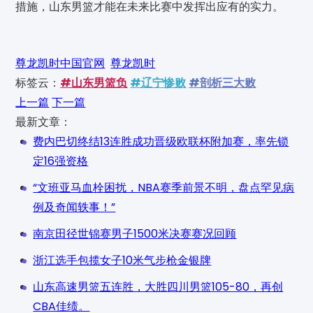
措施，山东男篮才能在未来比赛中发挥出应有的实力。
尊龙凯时中国官网
尊龙凯时
标签云：
#山东男篮负
#辽宁惨败
#剖析三大败
上一篇
下一篇
最新文章：
费内巴切终结13连胜成功晋级欧联杯附加赛，率先锁
定16强资格
“文班亚马血栓困扰，NBA赛季前景不明，盘点罕见病
例及奇闻轶事！”
南京田径世锦赛男子1500米决赛赛况回顾
浙江选手包揽女子10米气步枪金银牌
山东高速男篮五连胜，大胜四川男篮105-80，再创
CBA佳绩。