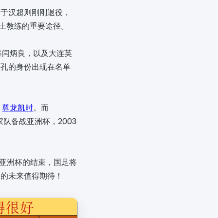
而于汉超则刚刚退役，
本土教练的重要途径。
将闫炳良，以及大连英
面孔的身份出现在名单
，
尊龙凯时
。而
国家队备战亚洲杯，2003
3亚洲杯的结束，国足将
足的未来值得期待！