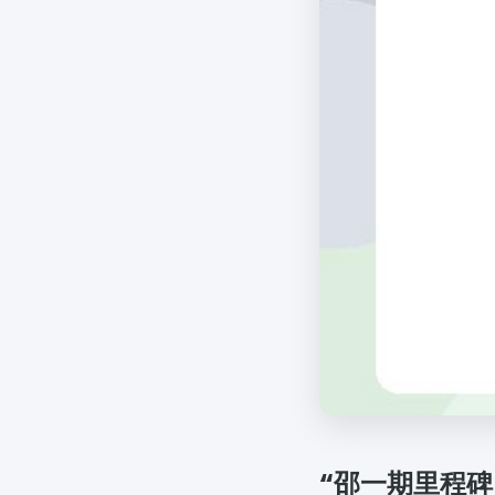
“邵一期里程