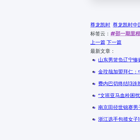
尊龙凯时
尊龙凯时中
标签云：
#邵一期里
上一篇
下一篇
最新文章：
山东男篮负辽宁惨
金玟哉加盟拜仁：
费内巴切终结13连
“文班亚马血栓困
南京田径世锦赛男子
浙江选手包揽女子