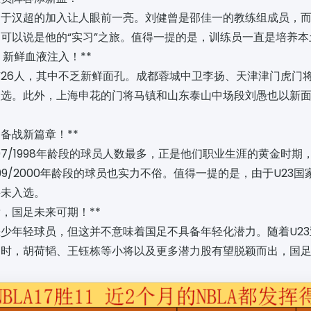
和于汉超的加入让人眼前一亮。刘健曾是邵佳一的教练组成员，
可以说是他的“实习”之旅。值得一提的是，训练员一直是培养
，新鲜血液注入！**
26人，其中不乏新鲜面孔。成都蓉城中卫李扬、天津津门虎门
入选。此外，上海申花的门将马镇和山东泰山中场段刘愚也以新
备战新篇章！**
97/1998年龄段的球员人数最多，正是他们职业生涯的黄金时期
和1999/2000年龄段的球员也实力不俗。值得一提的是，由于U23
并未入选。
发，国足未来可期！**
少年轻球员，但这并不意味着国足不具备年轻化潜力。随着U2
届时，胡荷韬、王钰栋等小将以及更多潜力股有望脱颖而出，国