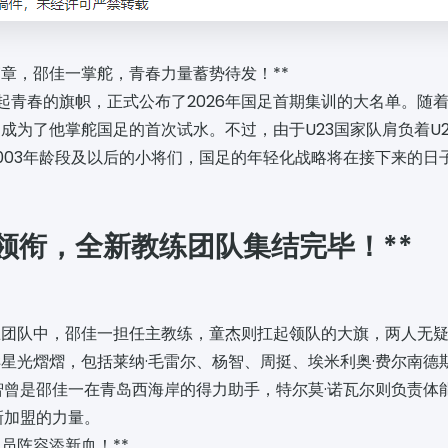
篇章，邵佳一掌舵，青春力量蓄势待发！**
挂起青春的旗帜，正式公布了2026年国足首期集训的大名单。随
成为了他掌舵国足的首次试水。不过，由于U23国家队肩负着U
003年龄段及以后的小将们，国足的年轻化战略将在接下来的日
佳一领衔，全新教练团队集结完毕！**
练团队中，邵佳一担任主教练，童杰则扛起领队的大旗，两人无
星光熠熠，包括莱纳·毛雷尔、杨智、周挺、埃米利奥·费尔南德
智曾是邵佳一在青岛西海岸的得力助手，特尔莫·诺瓦尔则负责体
新加盟的力量。
员阵容添新血！**