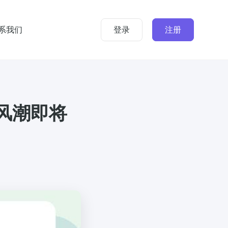
系我们
登录
注册
风潮即将