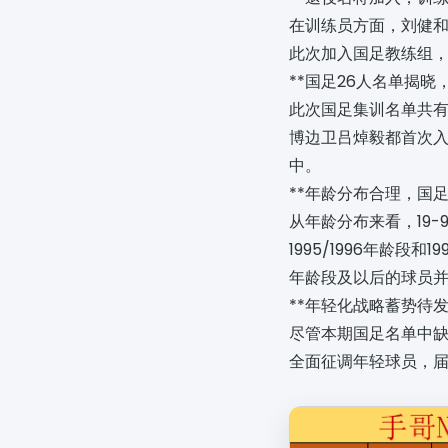
在训练员方面，刘健
此次加入国足教练组，
**国足26人名单揭晓
此次国足集训名单共有
博边卫吕焯毅都首次
中。
**年龄分布合理，国足
从年龄分布来看，19-
1995/1996年龄段
年龄段及以后的球员
**年轻化战略蓄势待
尽管本期国足名单中缺
全面征调年轻球员，