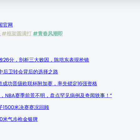
国官网
程
#框架圆满打
#青春风潮即
败26分，剖析三大败因，陈培东表现抢镜
中后卫转会背后的选择之路
胜成功晋级欧联杯附加赛，率先锁定16强资格
扰，NBA赛季前景不明，盘点罕见病例及奇闻轶事！”
1500米决赛赛况回顾
10米气步枪金银牌