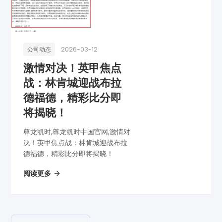
2026-03-12
公司动态
激情对决！英甲焦点
战：林肯城迎战布拉
德福德，精彩比分即
将揭晓！
尊龙凯时,尊龙凯时中国官网,激情对
决！英甲焦点战：林肯城迎战布拉
德福德，精彩比分即将揭晓！
阅读更多