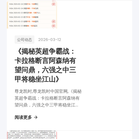
2026-03-12
公司动态
《揭秘英超争霸战：
卡拉格断言阿森纳有
望问鼎，六强之中三
甲将稳坐江山》
尊龙凯时,尊龙凯时中国官网,《揭秘
英超争霸战：卡拉格断言阿森纳有
望问鼎，六强之中三甲将稳坐江
山》
阅读更多