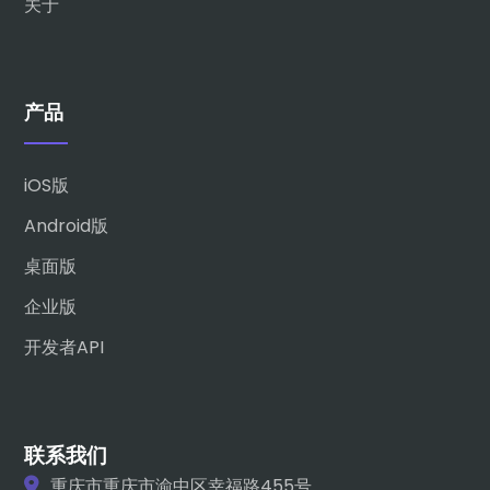
关于
产品
iOS版
Android版
桌面版
企业版
开发者API
联系我们
重庆市重庆市渝中区幸福路455号