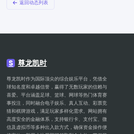
返回动态列表
S
尊龙凯时
尊龙凯时作为国际顶尖的综合娱乐平台，凭借全
球知名度和卓越信誉，赢得了无数玩家的信赖与
喜爱。平台涵盖足球、篮球、网球等热门体育赛
事投注，同时融合电子娱乐、真人互动、彩票竞
猜和棋牌游戏，满足玩家多样化需求。网站拥有
高度安全的金融体系，支持银行卡、支付宝、微
信及虚拟币等多种出入款方式，确保资金操作便