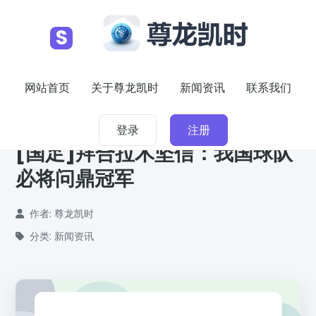
S
网站首页
关于尊龙凯时
新闻资讯
联系我们
2026-03-16
登录
注册
[国足]拜合拉木坚信：我国球队
必将问鼎冠军
作者: 尊龙凯时
分类: 新闻资讯