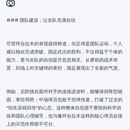
🐺
### 团队建设：让全队充满自信
尽管拜合拉木的表现值得称道，但足球是团队运动，个人
难以独自完成突破。国足此次的胜利，不仅得益于个体的
能力，更与全队的自信提升息息相关。从赛前的战术布
置，到场上对关键球的掌控，国足展现出了全新的气质。
例如，后防线在面对对手的连续进攻时，能够保持阵型稳
固，掌控局势；中场球员也敢于控球传递，打破了过去的
“怕失误就回传”的心态。这种整体自信源于赛前的科学训
练和团队心理辅导，也与像拜合拉木这样的核心球员在场
上的示范作用密不可分。