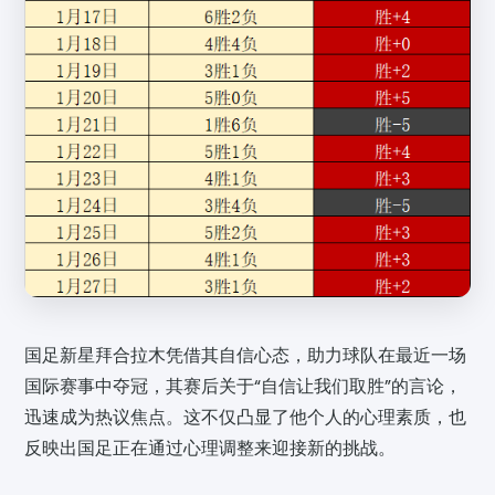
国足新星拜合拉木凭借其自信心态，助力球队在最近一场
国际赛事中夺冠，其赛后关于“自信让我们取胜”的言论，
迅速成为热议焦点。这不仅凸显了他个人的心理素质，也
反映出国足正在通过心理调整来迎接新的挑战。