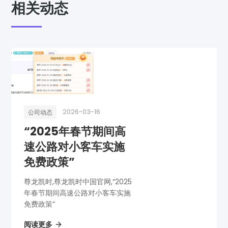
相关动态
2026-03-16
公司动态
“2025年春节期间高
速公路对小客车实施
免费政策”
尊龙凯时,尊龙凯时中国官网,“2025
年春节期间高速公路对小客车实施
免费政策”
阅读更多