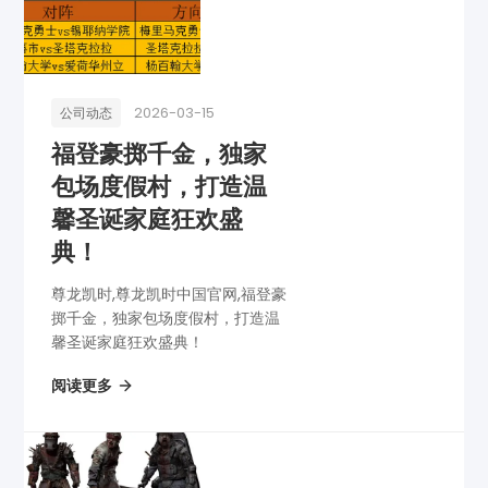
2026-03-15
公司动态
福登豪掷千金，独家
包场度假村，打造温
馨圣诞家庭狂欢盛
典！
尊龙凯时,尊龙凯时中国官网,福登豪
掷千金，独家包场度假村，打造温
馨圣诞家庭狂欢盛典！
阅读更多