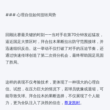
### 心理自信如何扭转局势
回顾比赛最关键的时刻——当对手在第70分钟发起猛攻，
逼近国足大禁区时，拜合拉木果断拉出防守范围接球，并
迅速组织反击。这一举动不仅打破了对手的压迫节奏，还
通过快速传球创造了第二次得分机会，最终帮助国足巩固
了胜局。
这样的表现不仅考验技术，更体现了一种强大的心理自
信。试想，在压力巨大的情况下，若球员犹豫或退缩，可
能导致失球。拜合拉木的果断选择，不仅展现了个人能
力，更为全队注入了决胜的信念，
尊龙凯时
。