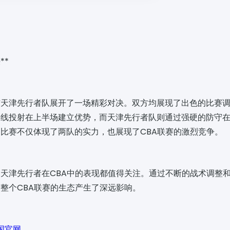
**
与天津先行者队展开了一场精彩对决。双方均展现了出色的比赛
外线投射在上半场建立优势，而天津先行者队则通过强硬的防守
比赛不仅体现了两队的实力，也展现了CBA联赛的激烈竞争。
天津先行者在CBA中的表现都值得关注。通过不断的战术调整
整个CBA联赛的生态产生了深远影响。
国官网