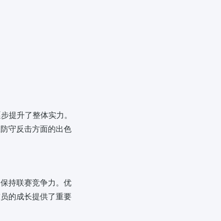
逐步提升了整体实力。
在防守反击方面的出色
，保持联赛竞争力。优
球员的成长提供了重要