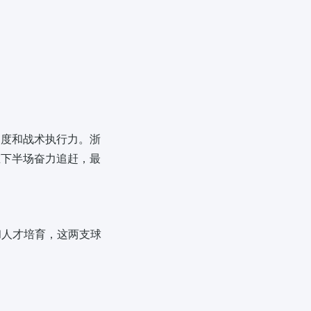
调度和战术执行力。浙
在下半场奋力追赶，最
和人才培育，这两支球