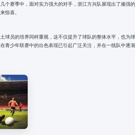
的几个赛季中，面对实力强大的对手，浙江方兴队展现出了顽强
带来惊喜。
本土球员的培养同样重视，这不仅提升了球队的整体水平，也为
员在青少年联赛中的出色表现已引起广泛关注，并在一线队中逐