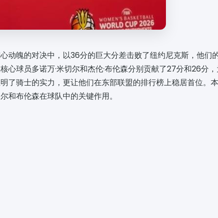
心动魄的对决中，以36分的巨大分差击败了纽约尼克斯，他们
核心球员多诺万·米切尔和杰伦·布伦森分别贡献了27分和26分
证明了骑士的实力，更让他们在东部联盟的排行榜上稳居首位。
切尔和布伦森在球队中的关键作用。