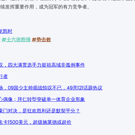
继续发挥重要作用，成为冠军的有力竞争者。
龙凯时
骑
#士六连胜强
#势击败
议，四大满贯选手力挺祖高域非孤例事件
行者
，09国少主帅观战惊叹不已，49亮121话题热议
心偶像；拜仁转型突破单一体育企业形象
豪门对决，是狂欢胜利还是默契平分？
卡1500美元，超级施莱德或超价