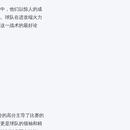
胜中，他们以惊人的成
现。球队在进攻端火力
对这一战术的最好诠
分的高分主导了比赛的
，更是球队的领袖和精