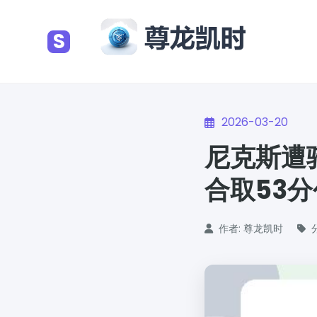
S
2026-03-20
尼克斯遭
合取53
作者: 尊龙凯时