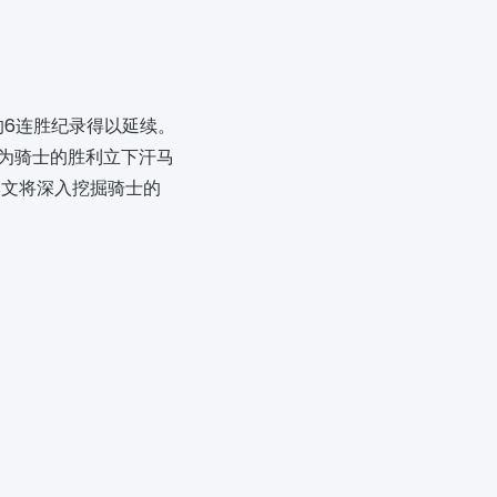
的6连胜纪录得以延续。
，为骑士的胜利立下汗马
本文将深入挖掘骑士的