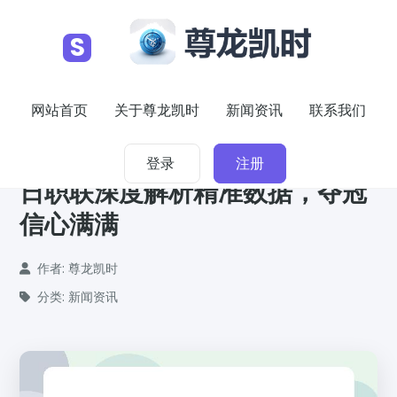
S
网站首页
关于尊龙凯时
新闻资讯
联系我们
作者：尊龙凯时 发布日期：2026-06-12
登录
注册
日职联深度解析精准数据，夺冠
信心满满
作者: 尊龙凯时
分类: 新闻资讯