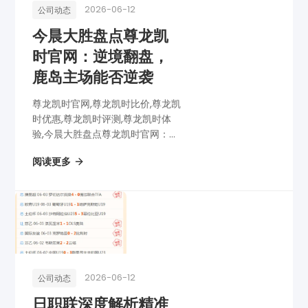
2026-06-12
公司动态
今晨大胜盘点尊龙凯
时官网：逆境翻盘，
鹿岛主场能否逆袭
尊龙凯时官网,尊龙凯时比价,尊龙凯
时优惠,尊龙凯时评测,尊龙凯时体
验,今晨大胜盘点尊龙凯时官网：逆
境翻盘，鹿岛主场能否逆袭
阅读更多
2026-06-12
公司动态
日职联深度解析精准