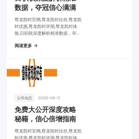
数据，夺冠信心满满
尊龙凯时官网,尊龙凯时比价,尊龙凯
时优惠,尊龙凯时评测,尊龙凯时体
验,日职联深度解析精准数据，夺冠
信心满满
阅读更多
2026-06-11
公司动态
免费大公开深度攻略
秘籍，信心倍增指南
尊龙凯时官网,尊龙凯时比价,尊龙凯
时优惠,尊龙凯时评测,尊龙凯时体