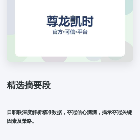
精选摘要段
日职联深度解析精准数据，夺冠信心满满，揭示夺冠关键
因素及策略。