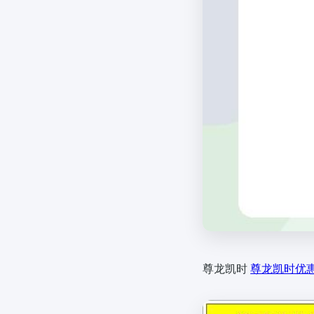
尊龙凯时
尊龙凯时优