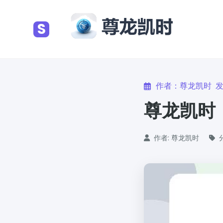
S
作者：尊龙凯时 发布
尊龙凯时，
作者: 尊龙凯时