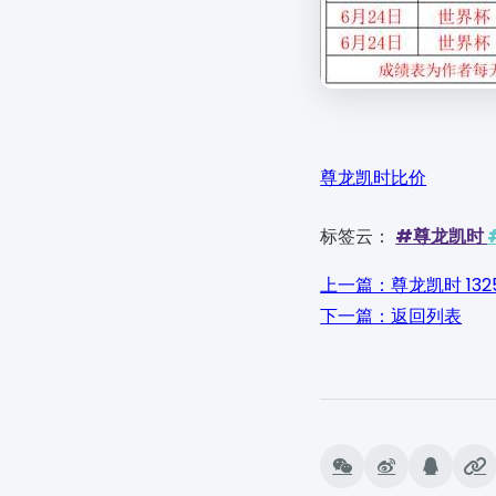
尊龙凯时比价
标签云：
#尊龙凯时
上一篇：尊龙凯时 1325
下一篇：返回列表