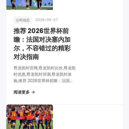
2026-06-27
公司动态
推荐 2026世界杯前
瞻：法国对决塞内加
尔，不容错过的精彩
对决指南
尊龙凯时官网,尊龙凯时比价,尊龙凯
时优惠,尊龙凯时评测,尊龙凯时体
验,推荐 2026世界杯前瞻：法国对
决塞内加尔，不容错过的精彩对决
阅读更多
指南