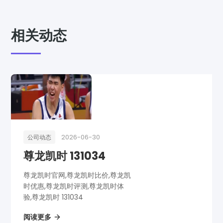
相关动态
2026-06-30
公司动态
尊龙凯时 131034
尊龙凯时官网,尊龙凯时比价,尊龙凯
时优惠,尊龙凯时评测,尊龙凯时体
验,尊龙凯时 131034
阅读更多