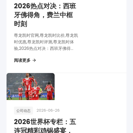
2026热点对决：西班
牙佛得角，费兰中框
时刻
尊龙凯时官网,尊龙凯时比价,尊龙凯
时优惠,尊龙凯时评测,尊龙凯时体
验,2026热点对决：西班牙佛得
角，费兰中框时刻
阅读更多
2026-06-26
公司动态
2026世界杯专栏：五
连冠精彩鸡锅盛宴，