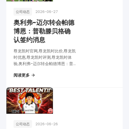
2026-06-27
公司动态
奥利弗-迈尔转会帕德
博恩：普勒滕贝格确
认签约消息
尊龙凯时官网,尊龙凯时比价,尊龙凯
时优惠,尊龙凯时评测,尊龙凯时体
验,奥利弗-迈尔转会帕德博恩：普
勒滕贝格确认签约消息
阅读更多
2026-06-26
公司动态