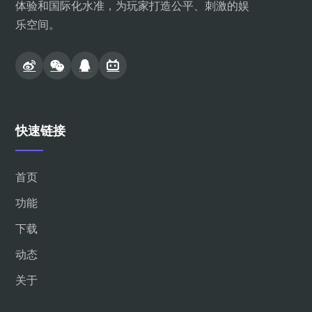
体验和国际化水准，为玩家打造公平、刺激的娱
乐空间。
快速链接
首页
功能
下载
动态
关于