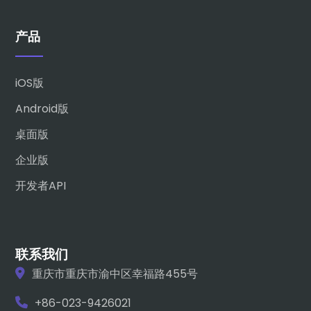
产品
iOS版
Android版
桌面版
企业版
开发者API
联系我们
重庆市重庆市渝中区幸福路455号
+86-023-9426021