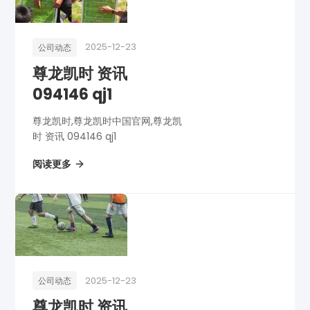
2025-12-23
公司动态
尊龙凯时 资讯
094146 qj1
尊龙凯时,尊龙凯时中国官网,尊龙凯
时 资讯 094146 qj1
阅读更多
2025-12-23
公司动态
尊龙凯时 资讯