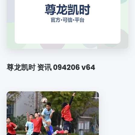
尊龙凯时 资讯 094206 v64