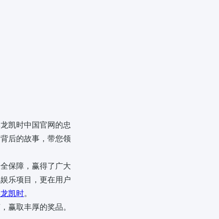
尊龙凯时中国官网的忠
时背后的故事，带您领
安全保障，赢得了广大
化娱乐项目，更在用户
尊龙凯时
。
节，赢取丰厚的奖品。