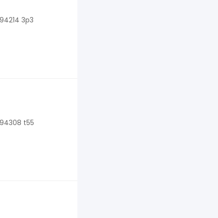
214 3p3
308 t55