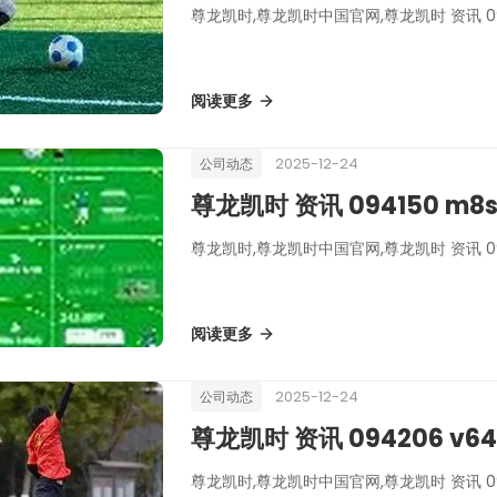
尊龙凯时,尊龙凯时中国官网,尊龙凯时 资讯 094
阅读更多
2025-12-24
公司动态
尊龙凯时 资讯 094150 m8
尊龙凯时,尊龙凯时中国官网,尊龙凯时 资讯 094
阅读更多
2025-12-24
公司动态
尊龙凯时 资讯 094206 v6
尊龙凯时,尊龙凯时中国官网,尊龙凯时 资讯 094