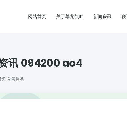
网站首页
关于尊龙凯时
新闻资讯
联
讯 094200 ao4
分类: 新闻资讯