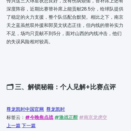
传兴这三大球星状态良好，没有伤病烦恼，替补席上还有
深度阵容，近期比赛替补席上能贡献28.5分，给球队提供
了稳定的火力支援，整个队伍配合默契。相比之下，南京
天之蓝虽然双外援和郭昊文状态正佳，但内线的替补实力
不足，场均只贡献不到5分，面对山西的内线冲击，他们
的失误风险相对较高。
🗂️ 三、解锁秘籍：个人见解+比赛点评
尊龙凯时中国官网
尊龙凯时
标签云：
#今晚焦点战
#激战正酣
#南京龙虎交
上一篇
下一篇