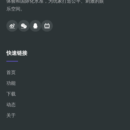
体验和国际化水准，为玩家打造公平、刺激的娱
乐空间。
快速链接
首页
功能
下载
动态
关于