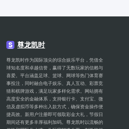
S
尊龙凯时
尊龙凯时作为国际顶尖的综合娱乐平台，凭借全
球知名度和卓越信誉，赢得了无数玩家的信赖与
喜爱。平台涵盖足球、篮球、网球等热门体育赛
事投注，同时融合电子娱乐、真人互动、彩票竞
猜和棋牌游戏，满足玩家多样化需求。网站拥有
高度安全的金融体系，支持银行卡、支付宝、微
信及虚拟币等多种出入款方式，确保资金操作便
捷高效。新用户注册即可领取彩金大礼，节假日
期间还有更多丰厚福利加码。尊龙凯时以流畅的