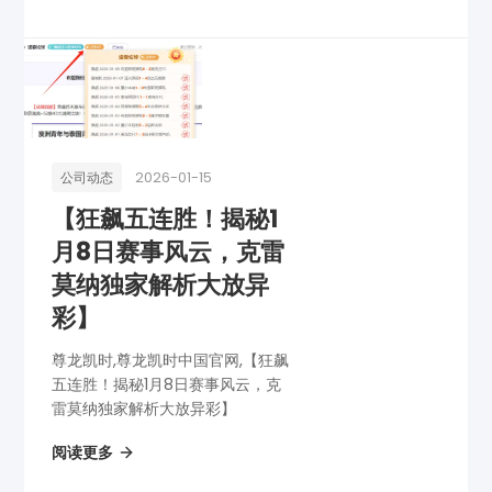
2026-01-15
公司动态
【狂飙五连胜！揭秘1
月8日赛事风云，克雷
莫纳独家解析大放异
彩】
尊龙凯时,尊龙凯时中国官网,【狂飙
五连胜！揭秘1月8日赛事风云，克
雷莫纳独家解析大放异彩】
阅读更多