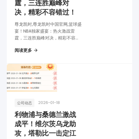
霆，三连胜巅峰对
决，精彩不容错过！
尊龙凯时,尊龙凯时中国官网,篮球盛
宴！NBA独家盛宴：热火激战雷
霆，三连胜巅峰对决，精彩不容错
过！
阅读更多
2026-01-18
公司动态
利物浦与桑德兰激战
成平！维尔茨乌龙助
攻，塔勒比一击定江