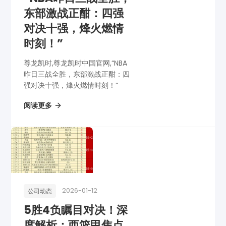
东部激战正酣：四强
对决十强，烽火燃情
时刻！”
尊龙凯时,尊龙凯时中国官网,“NBA
昨日三战全胜，东部激战正酣：四
强对决十强，烽火燃情时刻！”
阅读更多
2026-01-12
公司动态
5胜4负瞩目对决！深
度解析：西篮甲焦点