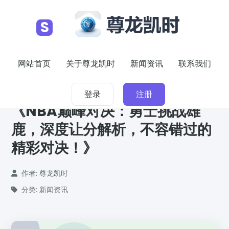
S
网站首页
关于尊龙凯时
新闻资讯
联系我们
2026-01-16
登录
注册
《NBA巅峰对决：勇士挑战雄
鹿，深度让分解析，不容错过的
精彩对决！》
作者: 尊龙凯时
分类: 新闻资讯