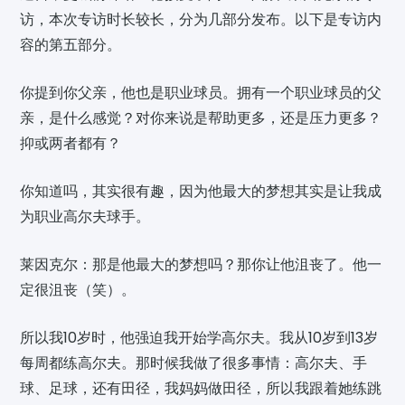
访，本次专访时长较长，分为几部分发布。以下是专访内
容的第五部分。
你提到你父亲，他也是职业球员。拥有一个职业球员的父
亲，是什么感觉？对你来说是帮助更多，还是压力更多？
抑或两者都有？
你知道吗，其实很有趣，因为他最大的梦想其实是让我成
为职业高尔夫球手。
莱因克尔：那是他最大的梦想吗？那你让他沮丧了。他一
定很沮丧（笑）。
所以我10岁时，他强迫我开始学高尔夫。我从10岁到13岁
每周都练高尔夫。那时候我做了很多事情：高尔夫、手
球、足球，还有田径，我妈妈做田径，所以我跟着她练跳