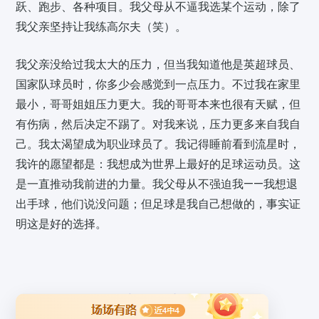
跃、跑步、各种项目。我父母从不逼我选某个运动，除了
我父亲坚持让我练高尔夫（笑）。
我父亲没给过我太大的压力，但当我知道他是英超球员、
国家队球员时，你多少会感觉到一点压力。不过我在家里
最小，哥哥姐姐压力更大。我的哥哥本来也很有天赋，但
有伤病，然后决定不踢了。对我来说，压力更多来自我自
己。我太渴望成为职业球员了。我记得睡前看到流星时，
我许的愿望都是：我想成为世界上最好的足球运动员。这
是一直推动我前进的力量。我父母从不强迫我——我想退
出手球，他们说没问题；但足球是我自己想做的，事实证
明这是好的选择。