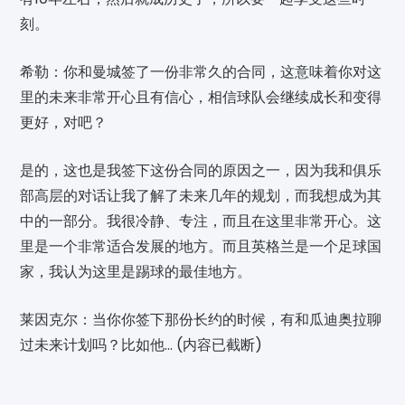
刻。
希勒：你和曼城签了一份非常久的合同，这意味着你对这
里的未来非常开心且有信心，相信球队会继续成长和变得
更好，对吧？
是的，这也是我签下这份合同的原因之一，因为我和俱乐
部高层的对话让我了解了未来几年的规划，而我想成为其
中的一部分。我很冷静、专注，而且在这里非常开心。这
里是一个非常适合发展的地方。而且英格兰是一个足球国
家，我认为这里是踢球的最佳地方。
莱因克尔：当你你签下那份长约的时候，有和瓜迪奥拉聊
过未来计划吗？比如他... (内容已截断)