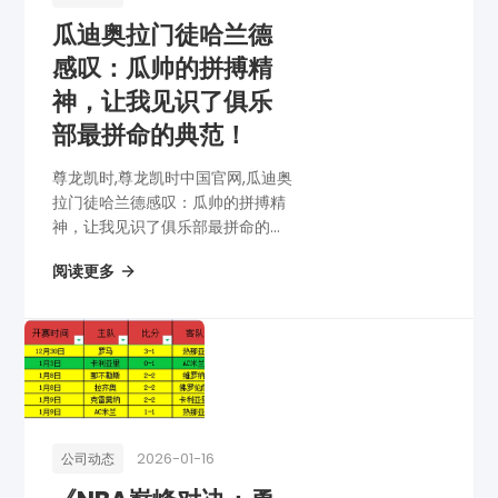
瓜迪奥拉门徒哈兰德
感叹：瓜帅的拼搏精
神，让我见识了俱乐
部最拼命的典范！
尊龙凯时,尊龙凯时中国官网,瓜迪奥
拉门徒哈兰德感叹：瓜帅的拼搏精
神，让我见识了俱乐部最拼命的典
范！
阅读更多
2026-01-16
公司动态