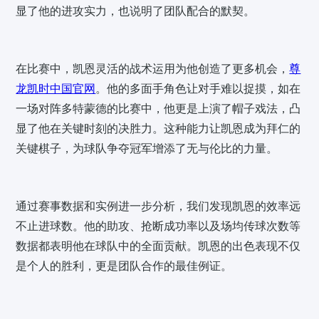
显了他的进攻实力，也说明了团队配合的默契。
在比赛中，凯恩灵活的战术运用为他创造了更多机会，
尊
龙凯时中国官网
。他的多面手角色让对手难以捉摸，如在
一场对阵多特蒙德的比赛中，他更是上演了帽子戏法，凸
显了他在关键时刻的决胜力。这种能力让凯恩成为拜仁的
关键棋子，为球队争夺冠军增添了无与伦比的力量。
通过赛事数据和实例进一步分析，我们发现凯恩的效率远
不止进球数。他的助攻、抢断成功率以及场均传球次数等
数据都表明他在球队中的全面贡献。凯恩的出色表现不仅
是个人的胜利，更是团队合作的最佳例证。