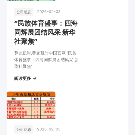
2026-02-03
公司动态
“民族体育盛事：四海
同辉展团结风采 新华
社聚焦”
尊龙凯时,尊龙凯时中国官网,“民族
体育盛事：四海同辉展团结风采 新
华社聚焦”
阅读更多
2026-02-03
公司动态