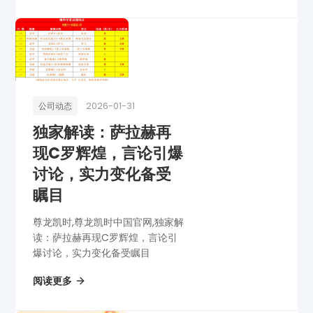
2026-01-31
公司动态
独家解读：萨拉赫再
现C罗辉煌，言论引爆
讨论，实力变化备受
瞩目
尊龙凯时,尊龙凯时中国官网,独家解
读：萨拉赫再现C罗辉煌，言论引
爆讨论，实力变化备受瞩目
阅读更多