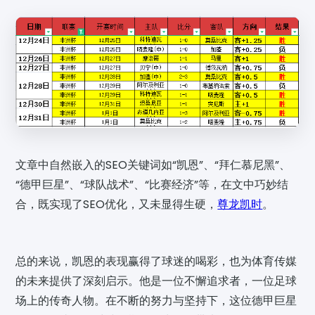
文章中自然嵌入的SEO关键词如“凯恩”、“拜仁慕尼黑”、
“德甲巨星”、“球队战术”、“比赛经济”等，在文中巧妙结
合，既实现了SEO优化，又未显得生硬，
尊龙凯时
。
总的来说，凯恩的表现赢得了球迷的喝彩，也为体育传媒
的未来提供了深刻启示。他是一位不懈追求者，一位足球
场上的传奇人物。在不断的努力与坚持下，这位德甲巨星