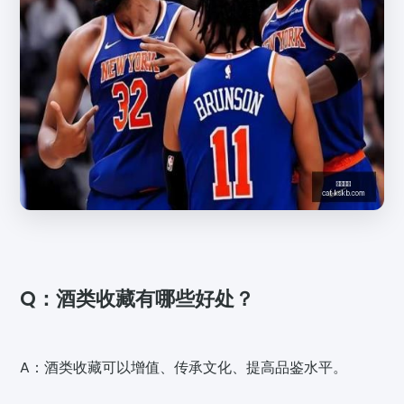
Q：酒类收藏有哪些好处？
A：酒类收藏可以增值、传承文化、提高品鉴水平。