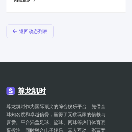
返回动态列表
S
尊龙凯时
尊龙凯时作为国际顶尖的综合娱乐平台，凭借全
球知名度和卓越信誉，赢得了无数玩家的信赖与
喜爱。平台涵盖足球、篮球、网球等热门体育赛
事投注，同时融合电子娱乐、真人互动、彩票竞