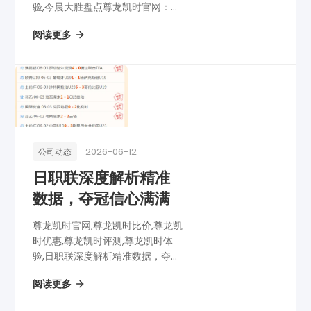
验,今晨大胜盘点尊龙凯时官网：逆
境翻盘，鹿岛主场能否逆袭
阅读更多
2026-06-12
公司动态
日职联深度解析精准
数据，夺冠信心满满
尊龙凯时官网,尊龙凯时比价,尊龙凯
时优惠,尊龙凯时评测,尊龙凯时体
验,日职联深度解析精准数据，夺冠
信心满满
阅读更多