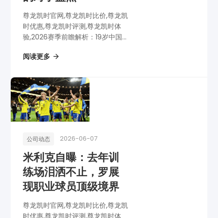
尊龙凯时官网,尊龙凯时比价,尊龙凯
时优惠,尊龙凯时评测,尊龙凯时体
验,2026赛季前瞻解析：19岁中国
前锋张家鸣的对手盘点
阅读更多
2026-06-07
公司动态
米利克自曝：去年训
练场泪洒不止，罗展
现职业球员顶级境界
尊龙凯时官网,尊龙凯时比价,尊龙凯
时优惠,尊龙凯时评测,尊龙凯时体