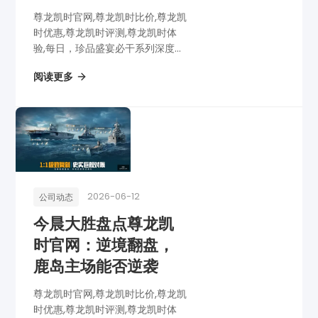
尊龙凯时官网,尊龙凯时比价,尊龙凯
时优惠,尊龙凯时评测,尊龙凯时体
验,每日，珍品盛宴必干系列深度解
析
阅读更多
2026-06-12
公司动态
今晨大胜盘点尊龙凯
时官网：逆境翻盘，
鹿岛主场能否逆袭
尊龙凯时官网,尊龙凯时比价,尊龙凯
时优惠,尊龙凯时评测,尊龙凯时体