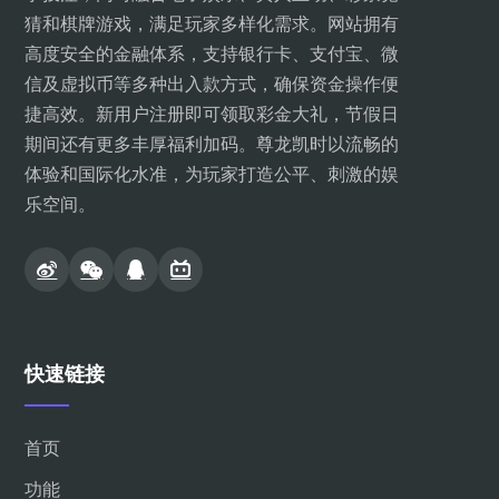
猜和棋牌游戏，满足玩家多样化需求。网站拥有
高度安全的金融体系，支持银行卡、支付宝、微
信及虚拟币等多种出入款方式，确保资金操作便
捷高效。新用户注册即可领取彩金大礼，节假日
期间还有更多丰厚福利加码。尊龙凯时以流畅的
体验和国际化水准，为玩家打造公平、刺激的娱
乐空间。
快速链接
首页
功能