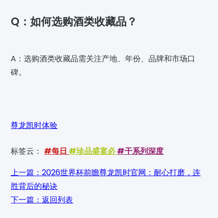
Q：如何选购酒类收藏品？
A：选购酒类收藏品需关注产地、年份、品牌和市场口
碑。
尊龙凯时体验
标签云：
#每日
#珍品盛宴必
#干系列深度
上一篇：2026世界杯前瞻尊龙凯时官网：耐心打磨，连
胜背后的秘诀
下一篇：返回列表