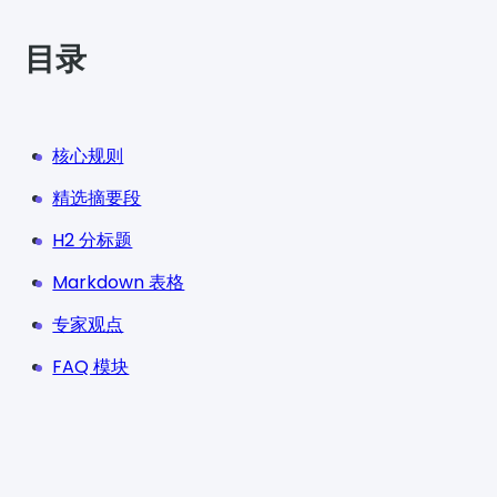
目录
核心规则
精选摘要段
H2 分标题
Markdown 表格
专家观点
FAQ 模块