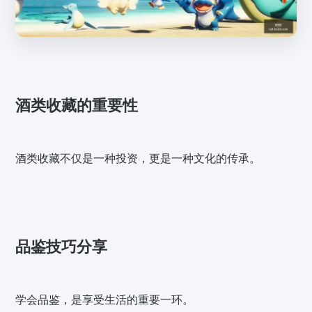
酒类收藏的重要性
酒类收藏不仅是一种投资，更是一种文化的传承。
品鉴技巧分享
学会品鉴，是享受生活的重要一环。