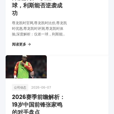
球，利斯能否逆袭成
功
尊龙凯时官网,尊龙凯时比价,尊龙凯
时优惠,尊龙凯时评测,尊龙凯时体
验,深度解析：仅差一球，利斯能否
逆袭成功
阅读更多
2026-06-07
公司动态
2026赛季前瞻解析：
19岁中国前锋张家鸣
的对手盘点