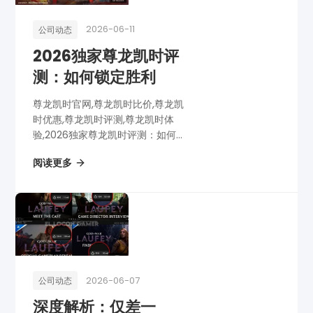
2026-06-11
公司动态
2026独家尊龙凯时评
测：如何锁定胜利
尊龙凯时官网,尊龙凯时比价,尊龙凯
时优惠,尊龙凯时评测,尊龙凯时体
验,2026独家尊龙凯时评测：如何
锁定胜利
阅读更多
2026-06-07
公司动态
深度解析：仅差一