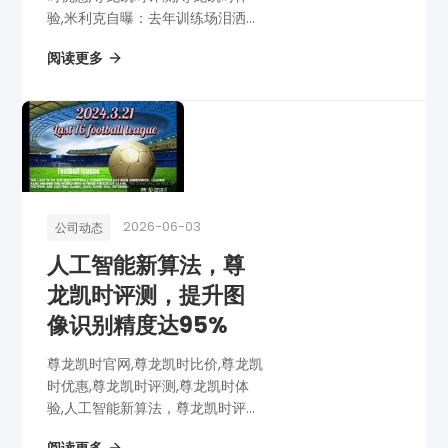
验,米利克自曝：去年训练场泪洒不
止，罗展现职业球员顶级境界
阅读更多
2026-06-03
公司动态
人工智能新算法，尊
龙凯时评测，提升图
像识别精度达95%
尊龙凯时官网,尊龙凯时比价,尊龙凯
时优惠,尊龙凯时评测,尊龙凯时体
验,人工智能新算法，尊龙凯时评
测，提升图像识别精度达95%
阅读更多