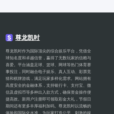
S
尊龙凯时
尊龙凯时作为国际顶尖的综合娱乐平台，凭借全
球知名度和卓越信誉，赢得了无数玩家的信赖与
喜爱。平台涵盖足球、篮球、网球等热门体育赛
事投注，同时融合电子娱乐、真人互动、彩票竞
猜和棋牌游戏，满足玩家多样化需求。网站拥有
高度安全的金融体系，支持银行卡、支付宝、微
信及虚拟币等多种出入款方式，确保资金操作便
捷高效。新用户注册即可领取彩金大礼，节假日
期间还有更多丰厚福利加码。尊龙凯时以流畅的
体验和国际化水准，为玩家打造公平、刺激的娱