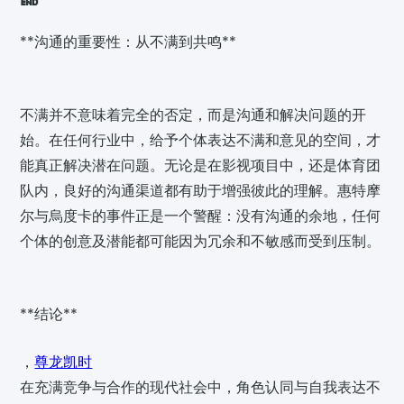
**沟通的重要性：从不满到共鸣**
不满并不意味着完全的否定，而是沟通和解决问题的开
始。在任何行业中，给予个体表达不满和意见的空间，才
能真正解决潜在问题。无论是在影视项目中，还是体育团
队内，良好的沟通渠道都有助于增强彼此的理解。惠特摩
尔与烏度卡的事件正是一个警醒：没有沟通的余地，任何
个体的创意及潜能都可能因为冗余和不敏感而受到压制。
**结论**
，
尊龙凯时
在充满竞争与合作的现代社会中，角色认同与自我表达不