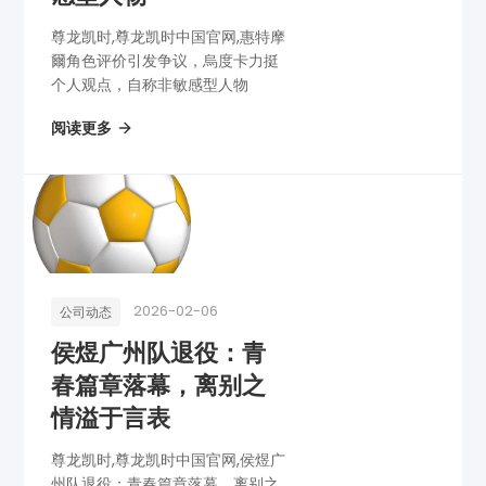
尊龙凯时,尊龙凯时中国官网,惠特摩
爾角色评价引发争议，烏度卡力挺
个人观点，自称非敏感型人物
阅读更多
2026-02-06
公司动态
侯煜广州队退役：青
春篇章落幕，离别之
情溢于言表
尊龙凯时,尊龙凯时中国官网,侯煜广
州队退役：青春篇章落幕，离别之