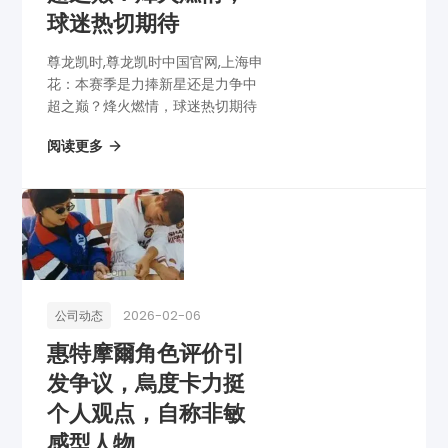
球迷热切期待
尊龙凯时,尊龙凯时中国官网,上海申
花：本赛季是力捧新星还是力争中
超之巅？烽火燃情，球迷热切期待
阅读更多
2026-02-06
公司动态
惠特摩爾角色评价引
发争议，烏度卡力挺
个人观点，自称非敏
感型人物