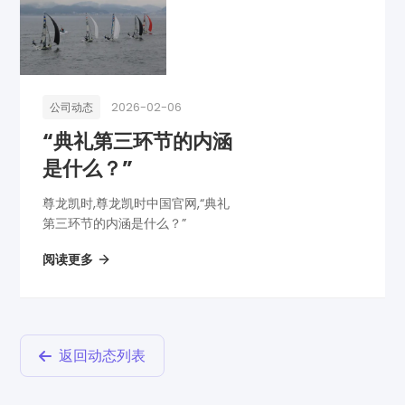
2026-02-06
公司动态
“典礼第三环节的内涵
是什么？”
尊龙凯时,尊龙凯时中国官网,“典礼
第三环节的内涵是什么？”
阅读更多
返回动态列表