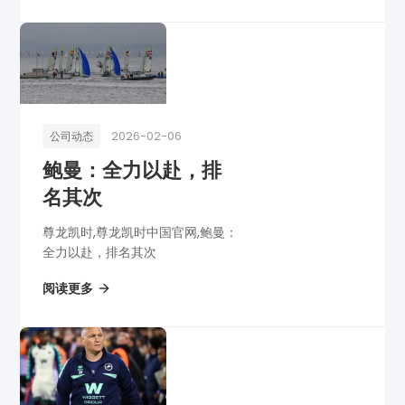
2026-02-06
公司动态
鲍曼：全力以赴，排
名其次
尊龙凯时,尊龙凯时中国官网,鲍曼：
全力以赴，排名其次
阅读更多