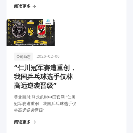
阅读更多
2026-02-06
公司动态
“仁川冠军赛遭重创，
我国乒乓球选手仅林
高远逆袭晋级”
尊龙凯时,尊龙凯时中国官网,“仁川
冠军赛遭重创，我国乒乓球选手仅
林高远逆袭晋级”
阅读更多