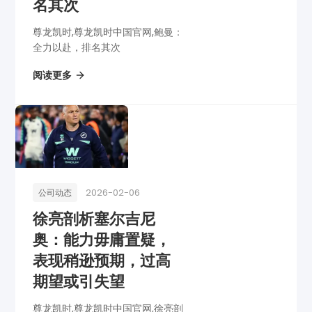
名其次
尊龙凯时,尊龙凯时中国官网,鲍曼：
全力以赴，排名其次
阅读更多
2026-02-06
公司动态
徐亮剖析塞尔吉尼
奥：能力毋庸置疑，
表现稍逊预期，过高
期望或引失望
尊龙凯时,尊龙凯时中国官网,徐亮剖