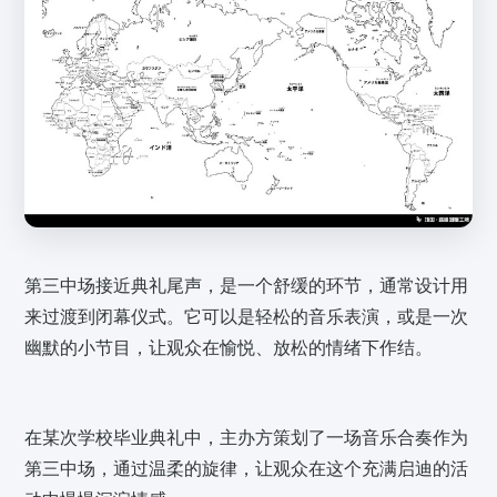
第三中场接近典礼尾声，是一个舒缓的环节，通常设计用
来过渡到闭幕仪式。它可以是轻松的音乐表演，或是一次
幽默的小节目，让观众在愉悦、放松的情绪下作结。
在某次学校毕业典礼中，主办方策划了一场音乐合奏作为
第三中场，通过温柔的旋律，让观众在这个充满启迪的活