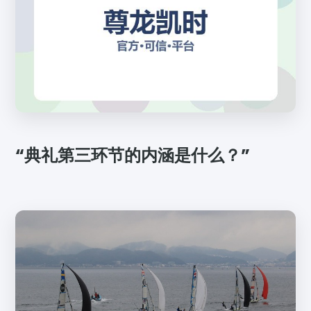
“典礼第三环节的内涵是什么？”