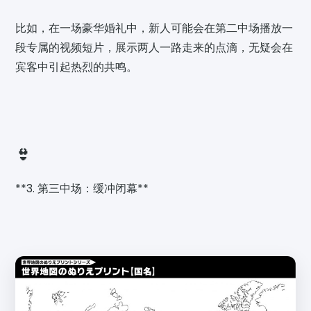
比如，在一场豪华婚礼中，新人可能会在第二中场播放一
段专属的视频短片，展示两人一路走来的点滴，无疑会在
宾客中引起热烈的共鸣。
👙
**3. 第三中场：缓冲闭幕**