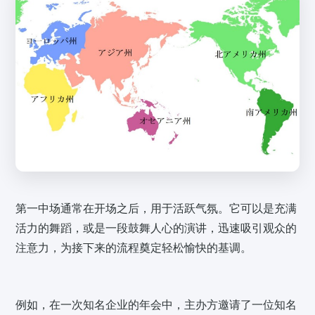
第一中场通常在开场之后，用于活跃气氛。它可以是充满
活力的舞蹈，或是一段鼓舞人心的演讲，迅速吸引观众的
注意力，为接下来的流程奠定轻松愉快的基调。
例如，在一次知名企业的年会中，主办方邀请了一位知名