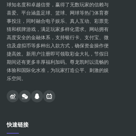
球知名度和卓越信誉，赢得了无数玩家的信赖与
喜爱。平台涵盖足球、篮球、网球等热门体育赛
事投注，同时融合电子娱乐、真人互动、彩票竞
猜和棋牌游戏，满足玩家多样化需求。网站拥有
高度安全的金融体系，支持银行卡、支付宝、微
信及虚拟币等多种出入款方式，确保资金操作便
捷高效。新用户注册即可领取彩金大礼，节假日
期间还有更多丰厚福利加码。尊龙凯时以流畅的
体验和国际化水准，为玩家打造公平、刺激的娱
乐空间。
快速链接