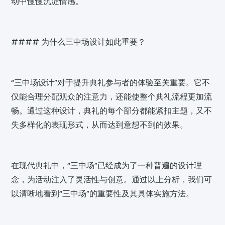
动中慢慢沉淀情感。
#### 为什么三中场设计如此重要？
“三中场设计”对于提升典礼参与者的体验至关重要。它不
仅能合理分配观众的注意力，还能使整个典礼流程更加流
畅。通过这种设计，典礼的每个部分都能紧扣主题，又不
失多样化的表现形式，从而达到意想不到的效果。
在现代典礼中，“三中场”已经成为了一种普遍的设计理
念，为活动注入了灵活性与创意。通过以上分析，我们可
以清晰地看到“三中场”的重要性及其具体实施方法。