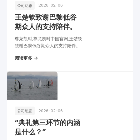
2026-02-06
公司动态
王楚钦致谢巴黎低谷
期众人的支持陪伴。
尊龙凯时,尊龙凯时中国官网,王楚钦
致谢巴黎低谷期众人的支持陪伴。
阅读更多
2026-02-06
公司动态
“典礼第三环节的内涵
是什么？”