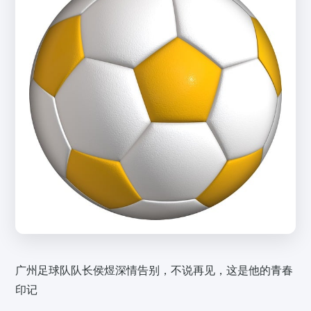
广州足球队队长侯煜深情告别，不说再见，这是他的青春
印记