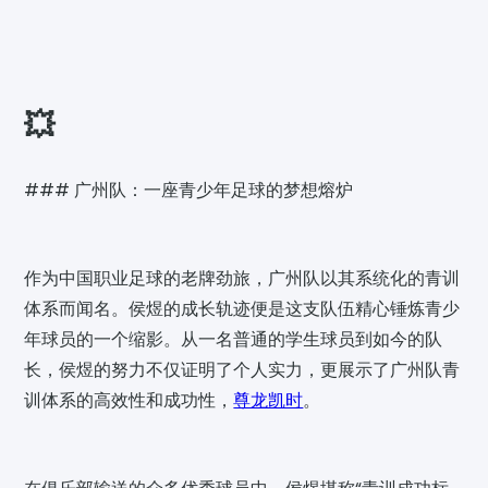
💥
### 广州队：一座青少年足球的梦想熔炉
作为中国职业足球的老牌劲旅，广州队以其系统化的青训
体系而闻名。侯煜的成长轨迹便是这支队伍精心锤炼青少
年球员的一个缩影。从一名普通的学生球员到如今的队
长，侯煜的努力不仅证明了个人实力，更展示了广州队青
训体系的高效性和成功性，
尊龙凯时
。