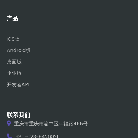
产品
iOS版
Android版
桌面版
企业版
开发者API
联系我们
重庆市重庆市渝中区幸福路455号
+86-023-9426021