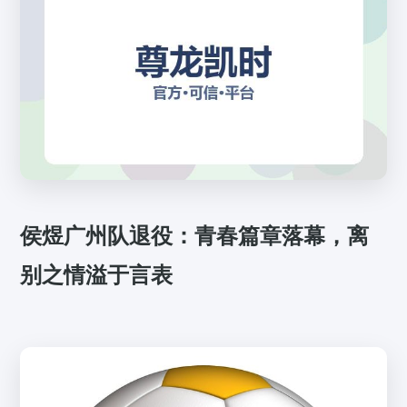
侯煜广州队退役：青春篇章落幕，离
别之情溢于言表