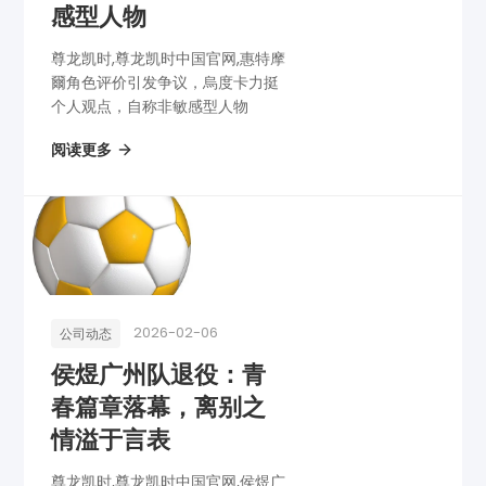
感型人物
尊龙凯时,尊龙凯时中国官网,惠特摩
爾角色评价引发争议，烏度卡力挺
个人观点，自称非敏感型人物
阅读更多
2026-02-06
公司动态
侯煜广州队退役：青
春篇章落幕，离别之
情溢于言表
尊龙凯时,尊龙凯时中国官网,侯煜广