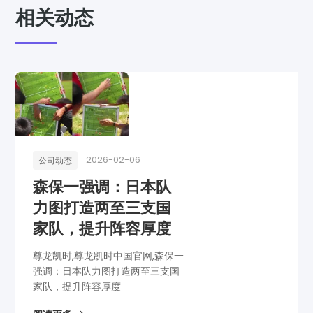
相关动态
2026-02-06
公司动态
森保一强调：日本队
力图打造两至三支国
家队，提升阵容厚度
尊龙凯时,尊龙凯时中国官网,森保一
强调：日本队力图打造两至三支国
家队，提升阵容厚度