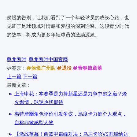
侯煜的告别，让我们看到了一个年轻球员的成长心路，也
见证了足球领域对情感和梦想的深刻诠释。这段青少时代
的故事，将成为更多年轻球员的激励源泉。
尊龙凯时
尊龙凯时中国官网
标签云：
#侯煜广州队
#退役
#青春篇章落
上一篇
下一篇
最新文章：
上海申花：本赛季是力捧新星还是力争中超之巅？烽
火燃情，球迷热切期待
惠特摩爾角色评价引发争议，烏度卡力挺个人观点，
自称非敏感型人物
【激战落幕！西篮甲巅峰对决：乌尼卡哈VS哥瑞纳达