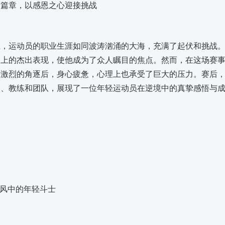
新篇章，以感恩之心迎接挑战
上，运动员的职业生涯如同波涛汹涌的大海，充满了起伏和挑战
赛上的杰出表现，使他成为了众人瞩目的焦点。然而，在这场赛
场激烈的角逐后，身心疲惫，心理上也承受了巨大的压力。赛后
迷、教练和团队，展现了一位年轻运动员在逆境中的真挚感悟与
逆风中的年轻斗士