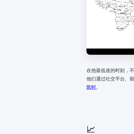
在他最低迷的时刻，
他们通过社交平台、
凯时
。
📈