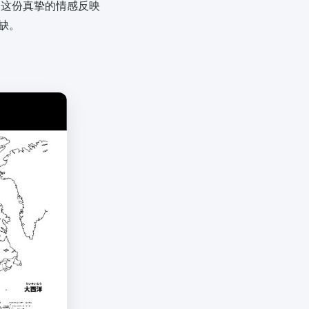
。这份真挚的情感反映
缺。