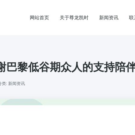
网站首页
关于尊龙凯时
新闻资讯
联
谢巴黎低谷期众人的支持陪
分类: 新闻资讯