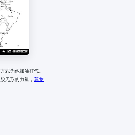
种方式为他加油打气。
一股无形的力量，
尊龙