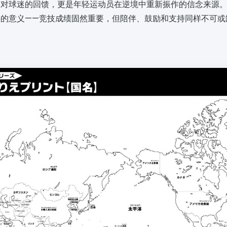
是对球迷的回馈，更是年轻运动员在逆境中重新振作的信念来源
层的意义——竞技成绩固然重要，但陪伴、鼓励和支持同样不可或