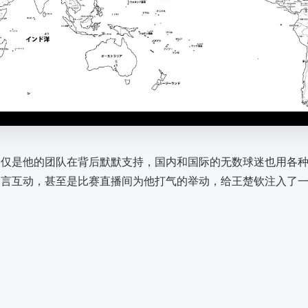
不仅是他的团队在背后默默支持，国内和国际的无数球迷也用各
留言互动，甚至是比赛直播间为他打气的举动，给王楚钦注入了