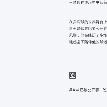
王楚钦在逆境中书写
在乒乓球的世界舞台
星王楚钦在巴黎公开
风顺，他在经历了多
地感谢了陪伴他的球
🆗
### 巴黎公开赛：