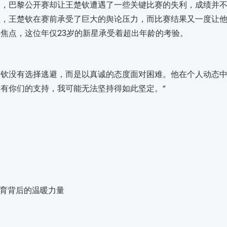
台，巴黎公开赛却让王楚钦遭遇了一些关键比赛的失利，成绩并
员，王楚钦在赛前承受了巨大的舆论压力，而比赛结果又一度让
焦点，这位年仅23岁的新星承受着超出年龄的考验。
钦没有选择逃避，而是以真诚的态度面对困难。他在个人动态中
有你们的支持，我可能无法坚持得如此坚定。”
体育背后的温暖力量