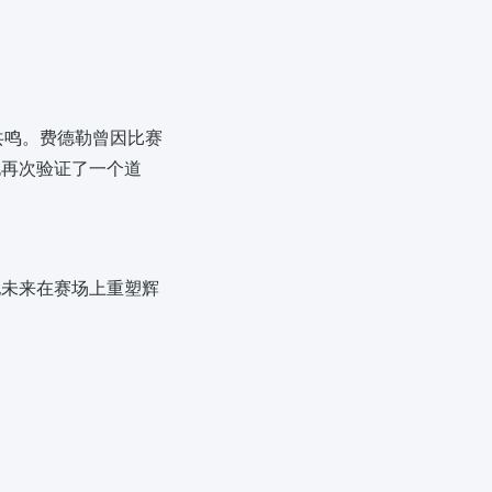
共鸣。费德勒曾因比赛
也再次验证了一个道
他未来在赛场上重塑辉