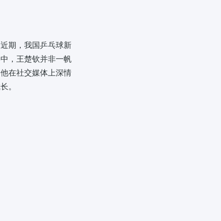
。近期，我国乒乓球新
事中，王楚钦并非一帆
，他在社交媒体上深情
成长。